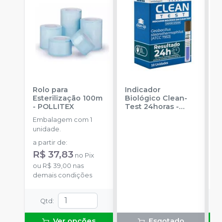
Rolo para
Indicador
I
Esterilização 100m
Biológico Clean-
B
-
POLLITEX
Test 24horas
-
B
CLEAN UP
2
Embalagem com 1
a
unidade.
a partir de
:
o
R$ 37,83
no
Pix
d
ou
R$ 39,00
nas
demais condições
Qtd
:
Ver opções
Esgotado