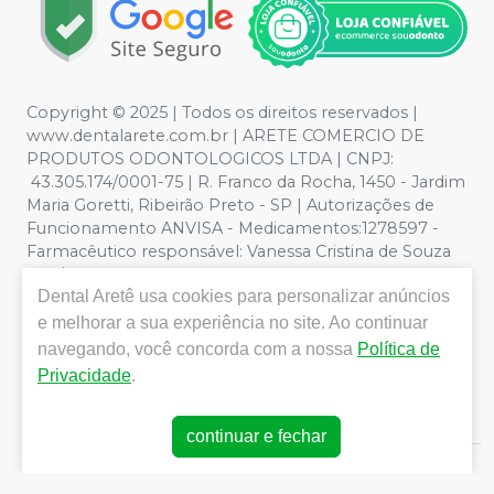
Copyright © 2025 | Todos os direitos reservados |
www.dentalarete.com.br | ARETE COMERCIO DE
PRODUTOS ODONTOLOGICOS LTDA | CNPJ:
43.305.174/0001-75 | R. Franco da Rocha, 1450 - Jardim
Maria Goretti, Ribeirão Preto - SP | Autorizações de
Funcionamento ANVISA - Medicamentos:1278597 -
Farmacêutico responsável: Vanessa Cristina de Souza
CRF/SP nº 52627 | Política de Privacidade e Segurança -
Dental Aretê
usa cookies para personalizar anúncios
Fotos meramente ilustrativas - Os preços e condições
da loja virtual estão sujeitos a alterações. Em caso de
e melhorar a sua experiência no site. Ao continuar
divergência de preços no site, o valor válido é o do
navegando, você concorda com a nossa
Política de
Carrinho de Compra. Não vendemos por atacado, por
Privacidade
.
isso nos reservamos o direito de não atender compras
de grandes volumes pelo site.
continuar e fechar
E-commerce produzido por
Sou Odonto Ecommerce
.