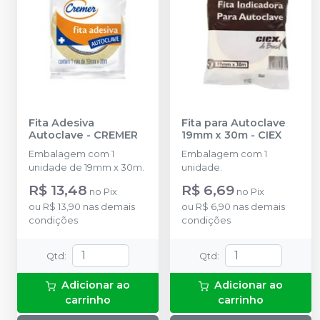
Fita Adesiva
Fita para Autoclave
Autoclave
-
CREMER
19mm x 30m
-
CIEX
Embalagem com 1
Embalagem com 1
unidade de 19mm x 30m.
unidade.
R$ 13,48
R$ 6,69
no
Pix
no
Pix
ou
R$ 13,90
nas demais
ou
R$ 6,90
nas demais
condições
condições
Qtd
:
Qtd
:
Adicionar ao
Adicionar ao
carrinho
carrinho