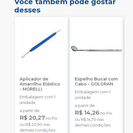
Você também pode gostar
desses
Aplicador de
Espelho Bucal com
E
Amarrilho Elástico
Cabo
-
GOLGRAN
F
-
MORELLI
Q
Embalagem com 1
Embalagem com 1
E
unidade
unidade
u
a partir de
:
a partir de
:
R$ 14,26
no
Pix
R$ 20,27
no
Pix
o
ou
R$ 14,70
nas
ou
R$ 20,90
nas
d
demais condições
demais condições