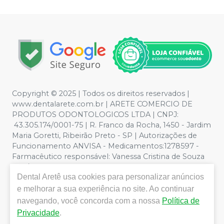
Copyright © 2025 | Todos os direitos reservados |
www.dentalarete.com.br | ARETE COMERCIO DE
PRODUTOS ODONTOLOGICOS LTDA | CNPJ:
43.305.174/0001-75 | R. Franco da Rocha, 1450 - Jardim
Maria Goretti, Ribeirão Preto - SP | Autorizações de
Funcionamento ANVISA - Medicamentos:1278597 -
Farmacêutico responsável: Vanessa Cristina de Souza
CRF/SP nº 52627 | Política de Privacidade e Segurança -
Dental Aretê
usa cookies para personalizar anúncios
Fotos meramente ilustrativas - Os preços e condições
da loja virtual estão sujeitos a alterações. Em caso de
e melhorar a sua experiência no site. Ao continuar
divergência de preços no site, o valor válido é o do
navegando, você concorda com a nossa
Política de
Carrinho de Compra. Não vendemos por atacado, por
Privacidade
.
isso nos reservamos o direito de não atender compras