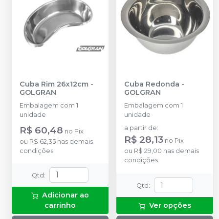
Cuba Rim 26x12cm
-
Cuba Redonda
-
GOLGRAN
GOLGRAN
Embalagem com 1
Embalagem com 1
unidade
unidade
R$ 60,48
a partir de
:
no
Pix
R$ 28,13
no
Pix
ou
R$ 62,35
nas demais
condições
ou
R$ 29,00
nas demais
condições
Qtd
:
Qtd
:
Adicionar ao
carrinho
Ver opções