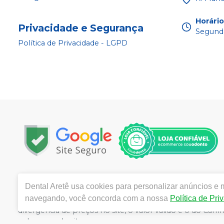
Horári
Privacidade e Segurança
Segunda
Política de Privacidade - LGPD
Copyright © 2025 | Todos os direitos reservados | w
Dental Aretê
usa cookies para personalizar anúncios e m
da Rocha, 1450 - Jardim Maria Goretti, Ribeirão Preto 
navegando, você concorda com a nossa
Política de Pri
Souza CRF/SP nº 52627 | Política de Privacidade e Seguran
divergência de preços no site, o valor válido é o do C
volumes pelo site.