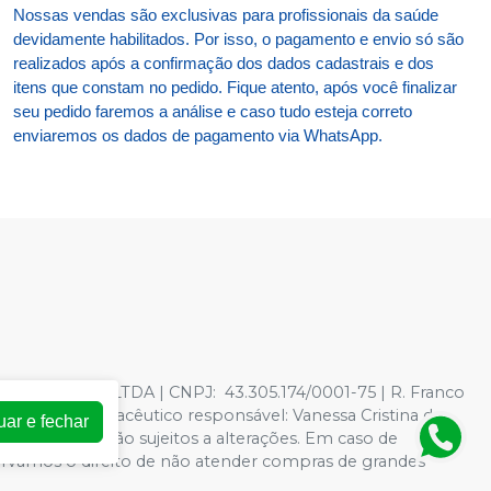
Nossas vendas são exclusivas para profissionais da saúde
devidamente habilitados. Por isso, o pagamento e envio só são
realizados após a confirmação dos dados cadastrais e dos
itens que constam no pedido. Fique atento, após você finalizar
seu pedido faremos a análise e caso tudo esteja correto
enviaremos os dados de pagamento via WhatsApp.
TOLOGICOS LTDA | CNPJ: 43.305.174/0001-75 | R. Franco
278597 - Farmacêutico responsável: Vanessa Cristina de
uar e fechar
oja virtual estão sujeitos a alterações. Em caso de
servamos o direito de não atender compras de grandes