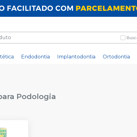
Busc
tética
Endodontia
Implantodontia
Ortodontia
para Podologia