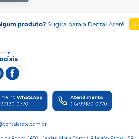
algum produto?
Sugira para a
Dental Aretê
Su
 nas
ociais
ame no
WhatsApp
Atendimento
) 99180-0770
(16) 99180-0770
@dentalarete.com.br
co da Rocha, 1450 - Jardim Maria Goretti, Ribeirão Preto - SP