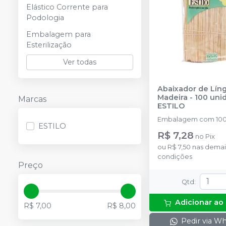
Elástico Corrente para
Podologia
Embalagem para
Esterilização
Ver todas
Abaixador de Lín
Madeira - 100 uni
Marcas
ESTILO
Embalagem com 100
ESTILO
R$ 7,28
no
Pix
ou
R$ 7,50
nas demai
condições
Preço
Qtd
:
Adicionar ao
R$ 7,00
R$ 8,00
Pedir via W