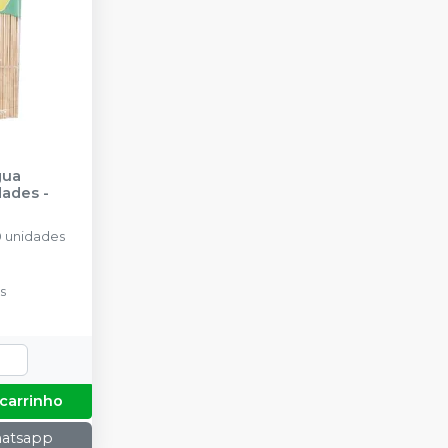
gua
dades
-
 unidades
s
 carrinho
hatsapp