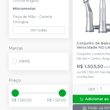
Contra Ângulo
Micromotor
Peça de Mão - Caneta
Cirúrgica
Ver todas
Conjunto de Baix
Velocidade M2-L
Marcas
Conjunto contém Mi
M2-AM + Contro Ângu
JINME
Peça Reta M2-SH.
R$ 1.503,50
no
ou
R$ 1.550,00
nas d
condições
Preço
Qtd
:
Adicionar ao
R$ 1.550,00
R$ 1.551,00
Pedir via W