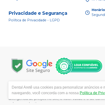
Horári
Privacidade e Segurança
Segunda
Política de Privacidade - LGPD
Copyright © 2025 | Todos os direitos reservados | w
Dental Aretê
usa cookies para personalizar anúncios e m
da Rocha, 1450 - Jardim Maria Goretti, Ribeirão Preto 
navegando, você concorda com a nossa
Política de Pri
Souza CRF/SP nº 52627 | Política de Privacidade e Seguran
divergência de preços no site, o valor válido é o do C
volumes pelo site.