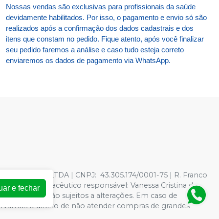
Nossas vendas são exclusivas para profissionais da saúde
devidamente habilitados. Por isso, o pagamento e envio só são
realizados após a confirmação dos dados cadastrais e dos
itens que constam no pedido. Fique atento, após você finalizar
seu pedido faremos a análise e caso tudo esteja correto
enviaremos os dados de pagamento via WhatsApp.
TOLOGICOS LTDA | CNPJ: 43.305.174/0001-75 | R. Franco
278597 - Farmacêutico responsável: Vanessa Cristina de
uar e fechar
oja virtual estão sujeitos a alterações. Em caso de
servamos o direito de não atender compras de grandes