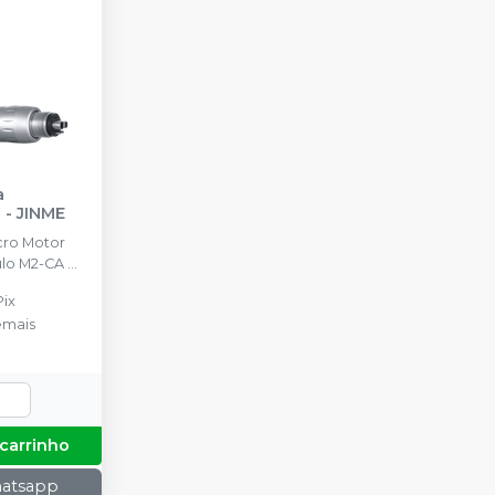
a
N
-
JINME
cro Motor
lo M2-CA +
Pix
emais
 carrinho
hatsapp