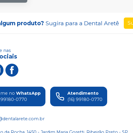
algum produto?
Sugira para a
Dental Aretê
Su
 nas
ociais
ame no
WhatsApp
Atendimento
) 99180-0770
(16) 99180-0770
@dentalarete.com.br
co da Rocha, 1450 - Jardim Maria Goretti, Ribeirão Preto - SP