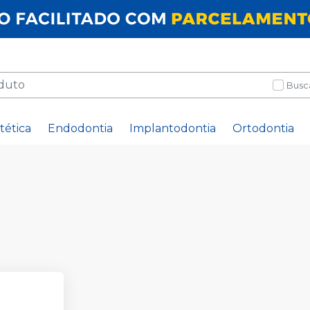
Busc
tética
Endodontia
Implantodontia
Ortodontia