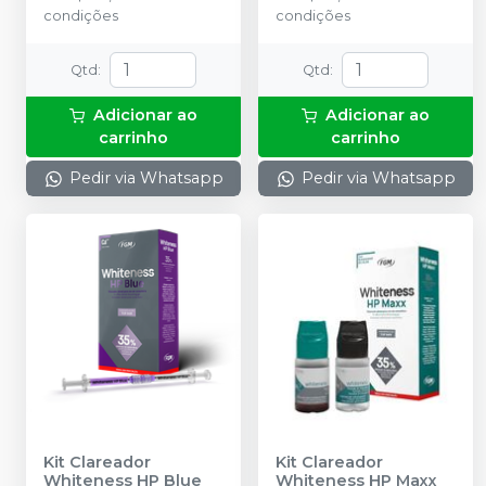
condições
condições
Neutralizante com 10g; 01
Seringa de barreira
gengival com 2,5g; 08
Qtd
:
Qtd
:
Ponteiras de aplicação;
01 Instrução de uso para
Adicionar ao
Adicionar ao
o profissional.
carrinho
carrinho
Pedir via Whatsapp
Pedir via Whatsapp
Kit Clareador
Kit Clareador
Whiteness HP Blue
Whiteness HP Maxx