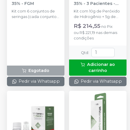
35%
-
FGM
35% - 3 Pacientes
-
FGM
Kit com 6 conjuntos de
Kit com 10g de Peróxido
seringas (cada conjunto
de Hidrogênio + 5g de
com 1 seringa de
Espessante + 2g de
R$ 214,55
no
Pix
Peróxido de Hidrogênio
Neutralizante + Espátula +
ou
R$ 221,19
nas demais
com 0,84g e 1 seringa de
Placa para preparo do
condições
Espessante com 0,36g,
gel + Top dam Azul com
1,2g no total em cada
2g + 6 ponteiras.
conjunto) + Top Dam
Qtd
:
Verde com 2g + 6
ponteiras + Neutralizante
Adicionar ao
com 2g + 6 dispositivos
Esgotado
carrinho
de acoplamento das
seringas + 6 ponteiras de
Pedir via Whatsapp
Pedir via Whatsapp
aplicação.