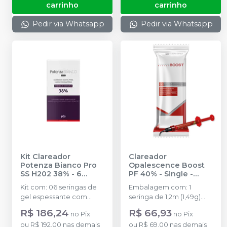
carrinho
carrinho
Pedir via Whatsapp
Pedir via Whatsapp
Kit Clareador
Clareador
Potenza Bianco Pro
Opalescence Boost
SS H202 38% - 6
PF 40% - Single
-
Seringas
-
PHS
ULTRADENT
Kit com: 06 seringas de
Embalagem com: 1
gel espessante com
seringa de 1,2m (1,49g)
0,4g; 06 Seringas de
Opalescence Boost e 3
R$ 186,24
R$ 66,93
no
Pix
no
Pix
Peróxido de Hidrogênio
Black Mini Tip.
ou
R$ 192,00
nas demais
ou
R$ 69,00
nas demais
com 1,3g; 01 Frasco de