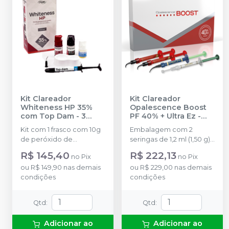
Kit Clareador
Kit Clareador
Whiteness HP 35%
Opalescence Boost
com Top Dam - 3
PF 40% + Ultra Ez
-
Pacientes
-
FGM
ULTRADENT
Kit com 1 frasco com 10g
Embalagem com 2
de peróxido de
seringas de 1,2 ml (1,50 g)
hidrogênio concentrado
Opalescence Boost PF 8
R$ 145,40
R$ 222,13
no
Pix
no
Pix
+ 1 frasco com 5g de
Black Mini tips 1 seringa
ou
R$ 149,90
nas demais
ou
R$ 229,00
nas demais
espessante + 1 frasco
de 1,2 ml (1,34 g) OpalDam
condições
condições
com 2g de solução
Green 1 seringa de 1,2 ml
Neutralize (neutralizante
(1,48 g) UltraEZ 1 IsoBlock
de peróxidos) + 1
Qtd
:
Qtd
:
espátula e uma placa
para preparo do gel e 1
Adicionar ao
Adicionar ao
Top Dam com 2g.