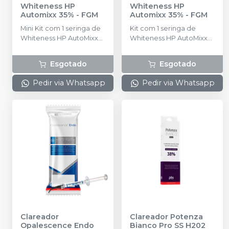
Whiteness HP
Whiteness HP
Automixx 35%
-
FGM
Automixx 35%
-
FGM
Mini Kit com 1 seringa de
Kit com 1 seringa de
Whiteness HP AutoMixx
Whiteness HP AutoMixx
com 2g, 2 ponteiras de
com 5g, 5 ponteiras de
automistura, 1 seringa Top
automistura, 1 seringa de
Esgotado
Esgotado
Dam com 1g.
Top Dam com 2g, 1 frasco
de solução Neutralize
Pedir via Whatsapp
Pedir via Whatsapp
com 2g (neutralizante de
peróxido).
Clareador
Clareador Potenza
Opalescence Endo
Bianco Pro SS H202