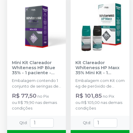
Mini Kit Clareador
Kit Clareador
Whiteness HP Blue
Whiteness HP Maxx
35% - 1 paciente
-
35% Mini Kit - 1
FGM
Paciente
-
FGM
Embalagem contendo 1
Embalagem com Kit com
conjunto de seringas de
4g de peróxido de
1,2g. 1 seringa Top Dam 1g
hidrogênio + 2g de
R$ 77,50
R$ 101,85
no
Pix
no
Pix
Espessante + 2g de
ou
R$ 79,90
nas demais
ou
R$ 105,00
nas demais
Neutralizante + Espátula +
condições
condições
Placa para preparo do
gel + Top Dam Azul com
1g + 2 ponteiras.
Qtd
:
Qtd
: