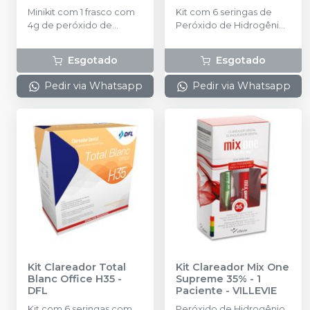
Minikit com 1 frasco com
Kit com 6 seringas de
4g de peróxido de
Peróxido de Hidrogênio
hidrogênio concentrado
35%; 6 seringas de
+ 1 frasco com 2g de
Espessante; 1 seringa de
Esgotado
Esgotado
espessante + 1 frasco
Total Blanc Protetor
com 2g de solução
Gengival; 1 frasco de Total
Pedir via Whatsapp
Pedir via Whatsapp
Neutralize (neutralizante
Blanc Neutralizante; 6
de peróxidos) + 1
pontas aplicadoras
espátula e uma placa
transparentes (para o gel
para preparo do gel.
clareador); 6 conectores;
1 ponta aplicadora preta
(para o protetor
gengival).
Kit Clareador Total
Kit Clareador Mix One
Blanc Office H35
-
Supreme 35% - 1
DFL
Paciente
-
VILLEVIE
Kit com 6 seringas com
Peróxido de Hidrogênio