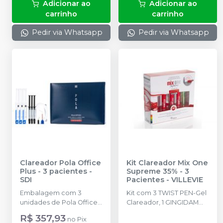
Adicionar ao
Adicionar ao
carrinho
carrinho
Pedir via Whatsapp
Pedir via Whatsapp
Clareador Pola Office
Kit Clareador Mix One
Plus - 3 pacientes
-
Supreme 35% - 3
SDI
Pacientes
-
VILLEVIE
Embalagem com 3
Kit com 3 TWIST PEN-Gel
unidades de Pola Office
Clareador, 1 GINGIDAM
+, 2,8ml cada + 3 de
3g-Barreira Gengival, 1
R$ 357,93
no
Pix
Barreira Gengival, 1g
SENSIS 2% 2,5ml-