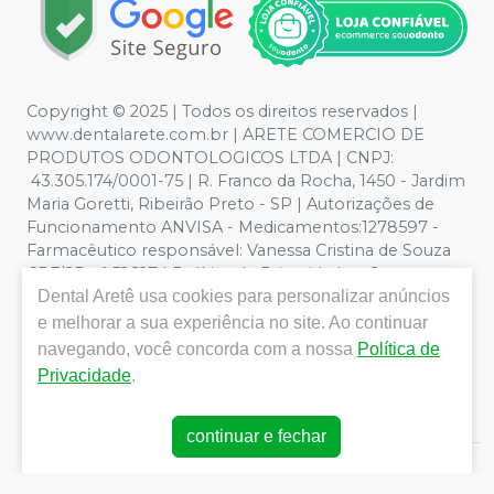
Copyright © 2025 | Todos os direitos reservados |
www.dentalarete.com.br | ARETE COMERCIO DE
PRODUTOS ODONTOLOGICOS LTDA | CNPJ:
43.305.174/0001-75 | R. Franco da Rocha, 1450 - Jardim
Maria Goretti, Ribeirão Preto - SP | Autorizações de
Funcionamento ANVISA - Medicamentos:1278597 -
Farmacêutico responsável: Vanessa Cristina de Souza
CRF/SP nº 52627 | Política de Privacidade e Segurança -
Dental Aretê
usa cookies para personalizar anúncios
Fotos meramente ilustrativas - Os preços e condições
da loja virtual estão sujeitos a alterações. Em caso de
e melhorar a sua experiência no site. Ao continuar
divergência de preços no site, o valor válido é o do
navegando, você concorda com a nossa
Política de
Carrinho de Compra. Não vendemos por atacado, por
Privacidade
.
isso nos reservamos o direito de não atender compras
de grandes volumes pelo site.
continuar e fechar
E-commerce produzido por
Sou Odonto Ecommerce
.