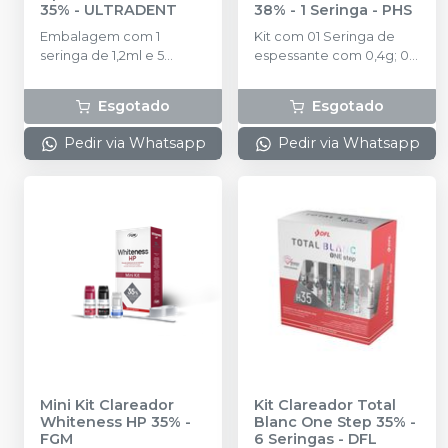
35%
-
ULTRADENT
38% - 1 Seringa
-
PHS
Embalagem com 1
Kit com 01 Seringa de
seringa de 1,2ml e 5
espessante com 0,4g; 01
pontas aplicadoras Black
Seringa de Peróxido de
Mini Tip.
Hidrogênio com 1,3g; 01
Esgotado
Esgotado
Frasco de Neutralizante
com 10g; 01 Seringa de
Pedir via Whatsapp
Pedir via Whatsapp
barreira gengival com
2,5g; 02 Ponteiras de
aplicação; 01 Instrução
de uso para o
profissional.
Mini Kit Clareador
Kit Clareador Total
Whiteness HP 35%
-
Blanc One Step 35% -
FGM
6 Seringas
-
DFL