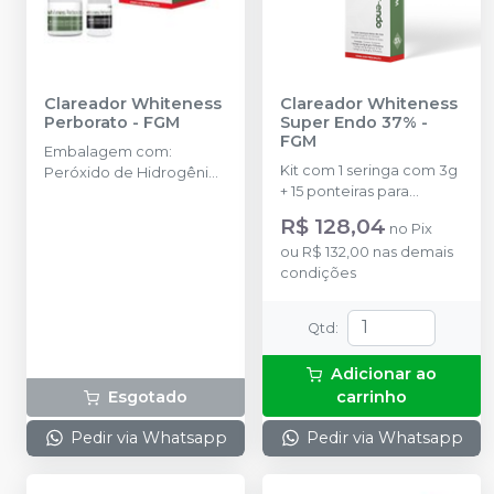
Clareador Whiteness
Clareador Whiteness
Perborato
-
FGM
Super Endo 37%
-
FGM
Embalagem com:
Kit com 1 seringa com 3g
Peróxido de Hidrogênio
+ 15 ponteiras para
à 20%. Kit com Perborato
aplicação do gel.
de Sódio em pó 10g +
R$ 128,04
no
Pix
Peróxido de Hidrogênio
ou
R$ 132,00
nas demais
em líquido 8g +
condições
acessórios.
Qtd
:
Adicionar ao
Esgotado
carrinho
Pedir via Whatsapp
Pedir via Whatsapp