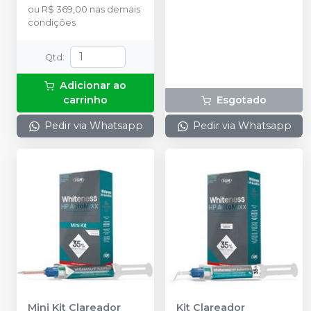
ou
R$ 369,00
nas demais
cada + 3 Afastadores de
Dessensibilizante, 3
condições
bochecha Optragate +
Protetores Linguais , 1
Acessórios.
Solução de bicarbonato
de sódio 5ml , 5 pontas
Qtd
:
aplicadoras
Adicionar ao
carrinho
Esgotado
Pedir via Whatsapp
Pedir via Whatsapp
Mini Kit Clareador
Kit Clareador