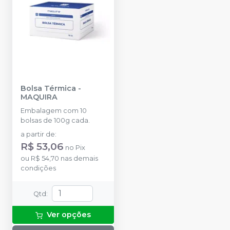
Bolsa Térmica
-
MAQUIRA
Embalagem com 10
bolsas de 100g cada.
a partir de
:
R$ 53,06
no
Pix
ou
R$ 54,70
nas demais
condições
Qtd
:
Ver opções