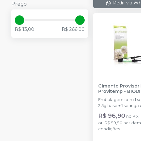
Pedir via W
Preço
R$ 13,00
R$ 266,00
Cimento Provisór
Provitemp
-
BIOD
Embalagem com 1 se
2,5g base + 1 seringa
Catalisador e 6 bicos
R$ 96,90
no
Pix
aplicadores.
ou
R$ 99,90
nas dem
condições