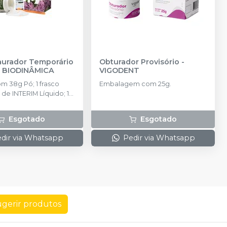
taurador Temporário
Obturador Provisório
-
-
BIODINÂMICA
VIGODENT
 Pó; 1 frasco
Embalagem com 25g.
de INTERIM Líquido; 1
aranja.
Esgotado
Esgotado
dir via Whatsapp
Pedir via Whatsapp
gerir produtos