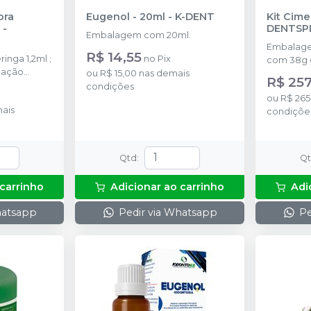
ora
Eugenol - 20ml
-
K-DENT
Kit Cime
-
DENTSP
Embalagem com 20ml.
Embalage
R$ 14,55
nga 1,2ml ;
no
Pix
com 38g e
icação
ou
R$ 15,00
nas demais
com 15ml.
R$ 257
condições
ou
R$ 265
ais
condiçõe
Qtd
:
Q
 carrinho
Adicionar ao carrinho
Adi
hatsapp
Pedir via Whatsapp
Pe