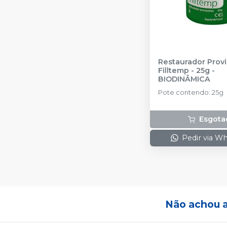
Restaurador Provi
Filltemp - 25g
-
BIODINÂMICA
Pote contendo: 25g
Esgota
Pedir via W
Não achou 