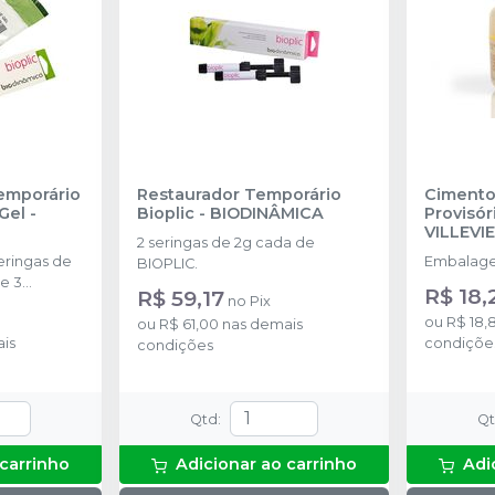
Temporário
Restaurador Temporário
Cimento
 Gel
-
Bioplic
-
BIODINÂMICA
Provisór
VILLEVIE
2 seringas de 2g cada de
Embalage
BIOPLIC.
e 3
R$ 18,
R$ 59,17
no
Pix
Gel à 37%
ou
R$ 18,
ou
R$ 61,00
nas demais
is
condiçõe
condições
Qtd
:
Q
 carrinho
Adicionar ao carrinho
Adi