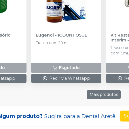
sório
Eugenol
-
IODONTOSUL
Kit Res
Interim
Frasco com 20 ml
1 frasco com 38g
com 15mL 
Dosador L
do
Esgotado
hatsapp
Pedir via Whatsapp
Pe
Mais produtos
algum produto?
Sugira para a
Dental Aretê
Su