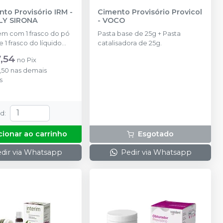
nto Provisório IRM
-
Cimento Provisório Provicol
LY SIRONA
-
VOCO
m com 1 frasco do pó
Pasta base de 25g + Pasta
 1 frasco do líquido
catalisadora de 25g.
,54
no
Pix
,50
nas demais
s
td
:
cionar ao carrinho
Esgotado
dir via Whatsapp
Pedir via Whatsapp