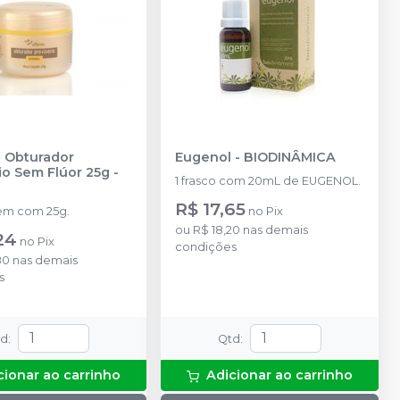
 Obturador
Eugenol
-
BIODINÂMICA
io Sem Flúor 25g
-
1 frasco com 20mL de EUGENOL.
R$ 17,65
m com 25g.
no
Pix
ou
R$ 18,20
nas demais
24
no
Pix
condições
80
nas demais
s
td
:
Qtd
:
cionar ao carrinho
Adicionar ao carrinho