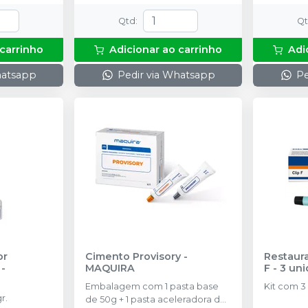
Qtd
:
Q
 carrinho
Adicionar ao carrinho
Adi
hatsapp
Pedir via Whatsapp
Pe
or
Cimento Provisory
-
Restaura
-
MAQUIRA
F - 3 un
Embalagem com 1 pasta base
Kit com 3
r.
de 50g + 1 pasta aceleradora de