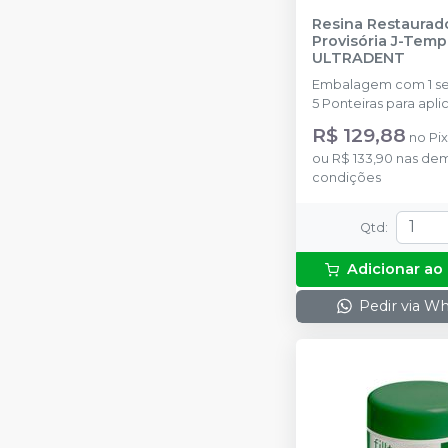
Resina Restaurad
Provisória J-Temp
ULTRADENT
Embalagem com 1 seri
5 Ponteiras para apl
(Black Mini Tip).
R$ 129,88
no
Pix
ou
R$ 133,90
nas dem
condições
Qtd
:
Adicionar ao
Pedir via W