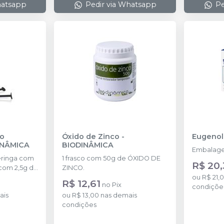
hatsapp
Pedir via Whatsapp
Pe
io
Óxido de Zinco
-
Eugenol
INÂMICA
BIODINÂMICA
Embalage
ringa com
1 frasco com 50g de ÓXIDO DE
R$ 20,
 com 2,5g de
ZINCO.
ou
R$ 21,
R$ 12,61
no
Pix
condiçõe
ais
ou
R$ 13,00
nas demais
condições