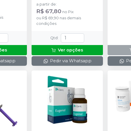
15g e 1 bloco de espatulação.
a partir de
:
R$ 67,80
no
Pix
is
ou
R$ 69,90
nas demais
condições
Qtd
:
ões
Ver opções
hatsapp
Pedir via Whatsapp
Pe