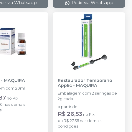
dir via Whatsapp
Pedir via Whatsapp
-
MAQUIRA
Restaurador Temporário
Applic
-
MAQUIRA
m com 20ml.
Embalagem com 2 seringas de
37
no
Pix
2g cada.
00
nas demais
a partir de
:
s
R$ 26,53
no
Pix
ou
R$ 27,35
nas demais
condições