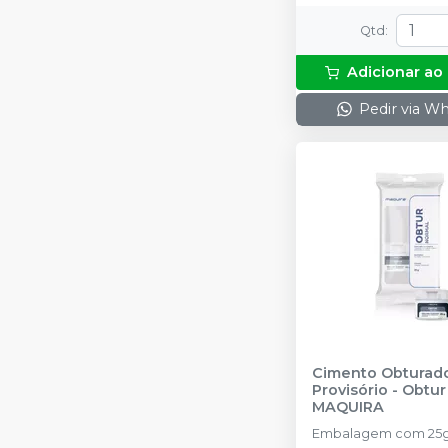
Qtd
:
Adicionar ao
Pedir via W
Cimento Obturad
Provisório - Obtur
MAQUIRA
Embalagem com 25g