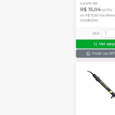
a partir de
:
R$ 15,04
no
Pix
ou
R$ 15,50
nas dema
condições
Qtd
:
Ver opç
Pedir via W