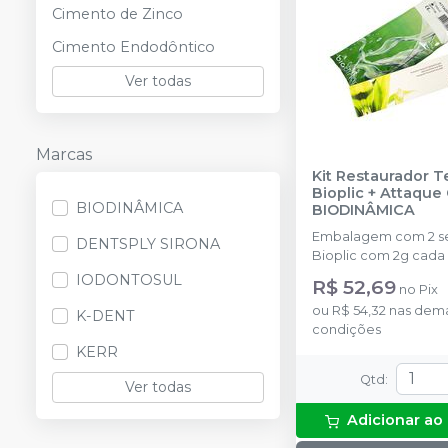
Cimento de Zinco
Cimento Endodôntico
Ver todas
Marcas
Kit Restaurador 
Bioplic + Attaque
BIODINÂMICA
BIODINÂMICA
Embalagem com 2 seringas de
DENTSPLY SIRONA
Bioplic com 2g cada 
seringas de Attaque 
IODONTOSUL
R$ 52,69
no
Pix
com 3g cada.
ou
R$ 54,32
nas dema
K-DENT
condições
KERR
Qtd
:
Ver todas
Adicionar ao