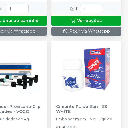
td
:
Qtd
:
cionar ao carrinho
Ver opções
dir via Whatsapp
Pedir via Whatsapp
dor Provisório Clip
Cimento Pulpo-San
-
SS
idades
-
VOCO
WHITE
 unidades de 4g.
Embalagem em Pó ou Líquido
a partir de
: