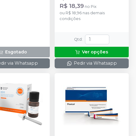
R$ 18,39
no
Pix
ou
R$ 18,96
nas demais
condições
Qtd
:
Esgotado
Ver opções
dir via Whatsapp
Pedir via Whatsapp