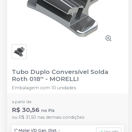
Tubo Duplo Conversível Solda
Roth 018''
-
MORELLI
Embalagem com 10 unidades
a partir de:
R$ 30,56
no
Pix
ou
R$ 31,50
nas demais condições
1º Molar I/D Gan. Dist. -
Ver info