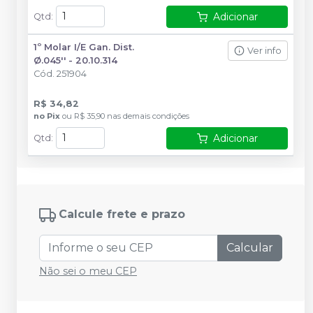
Adicionar
Qtd
:
1º Molar I/E Gan. Dist.
Ver info
Ø.045'' - 20.10.314
Cód.
251904
R$ 34,82
no
Pix
ou
R$ 35,90
nas demais condições
Adicionar
Qtd
:
Calcule frete e prazo
Calcular
Não sei o meu CEP