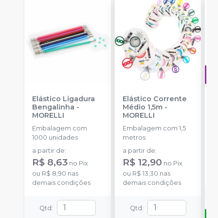
Elástico Ligadura
Elástico Corrente
A
Bengalinha
-
Médio 1,5m
-
O
MORELLI
MORELLI
T
-
Embalagem com
Embalagem com 1,5
E
1000 unidades
metros
S
a partir de
:
a partir de
:
R
R$ 8,63
R$ 12,90
no
Pix
no
Pix
o
ou
R$ 8,90
nas
ou
R$ 13,30
nas
d
demais condições
demais condições
Qtd
:
Qtd
: