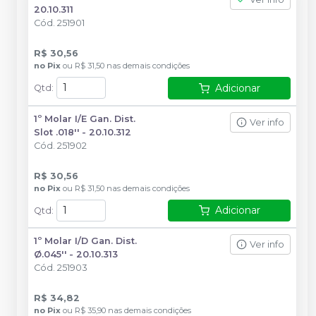
20.10.311
Cód.
251901
R$ 30,56
no
Pix
ou
R$ 31,50
nas demais condições
Adicionar
Qtd
:
1º Molar I/E Gan. Dist.
Ver info
Slot .018'' - 20.10.312
Cód.
251902
R$ 30,56
no
Pix
ou
R$ 31,50
nas demais condições
Adicionar
Qtd
:
1º Molar I/D Gan. Dist.
Ver info
Ø.045'' - 20.10.313
Cód.
251903
R$ 34,82
no
Pix
ou
R$ 35,90
nas demais condições