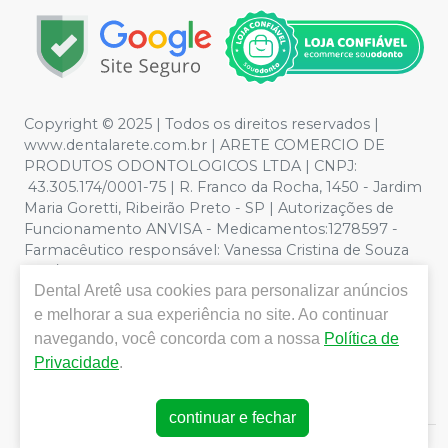
Copyright © 2025 | Todos os direitos reservados |
www.dentalarete.com.br | ARETE COMERCIO DE
PRODUTOS ODONTOLOGICOS LTDA | CNPJ:
43.305.174/0001-75 | R. Franco da Rocha, 1450 - Jardim
Maria Goretti, Ribeirão Preto - SP | Autorizações de
Funcionamento ANVISA - Medicamentos:1278597 -
Farmacêutico responsável: Vanessa Cristina de Souza
CRF/SP nº 52627 | Política de Privacidade e Segurança -
Dental Aretê
usa cookies para personalizar anúncios
Fotos meramente ilustrativas - Os preços e condições
da loja virtual estão sujeitos a alterações. Em caso de
e melhorar a sua experiência no site. Ao continuar
divergência de preços no site, o valor válido é o do
navegando, você concorda com a nossa
Política de
Carrinho de Compra. Não vendemos por atacado, por
Privacidade
.
isso nos reservamos o direito de não atender compras
de grandes volumes pelo site.
continuar e fechar