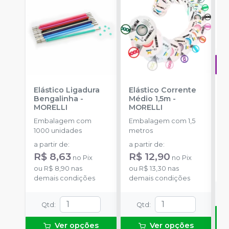
Elástico Ligadura
Elástico Corrente
A
Bengalinha
-
Médio 1,5m
-
O
MORELLI
MORELLI
T
-
Embalagem com
Embalagem com 1,5
E
1000 unidades
metros
S
a partir de
:
a partir de
:
R
R$ 8,63
R$ 12,90
no
Pix
no
Pix
o
ou
R$ 8,90
nas
ou
R$ 13,30
nas
d
demais condições
demais condições
Qtd
:
Qtd
:
Ver opções
Ver opções