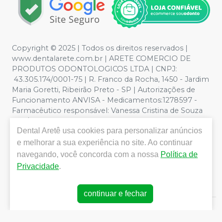
Copyright © 2025 | Todos os direitos reservados |
www.dentalarete.com.br | ARETE COMERCIO DE
PRODUTOS ODONTOLOGICOS LTDA | CNPJ:
43.305.174/0001-75 | R. Franco da Rocha, 1450 - Jardim
Maria Goretti, Ribeirão Preto - SP | Autorizações de
Funcionamento ANVISA - Medicamentos:1278597 -
Farmacêutico responsável: Vanessa Cristina de Souza
CRF/SP nº 52627 | Política de Privacidade e Segurança -
Dental Aretê
usa cookies para personalizar anúncios
Fotos meramente ilustrativas - Os preços e condições
da loja virtual estão sujeitos a alterações. Em caso de
e melhorar a sua experiência no site. Ao continuar
divergência de preços no site, o valor válido é o do
navegando, você concorda com a nossa
Política de
Carrinho de Compra. Não vendemos por atacado, por
Privacidade
.
isso nos reservamos o direito de não atender compras
de grandes volumes pelo site.
continuar e fechar
E-commerce produzido por
Sou Odonto Ecommerce
.