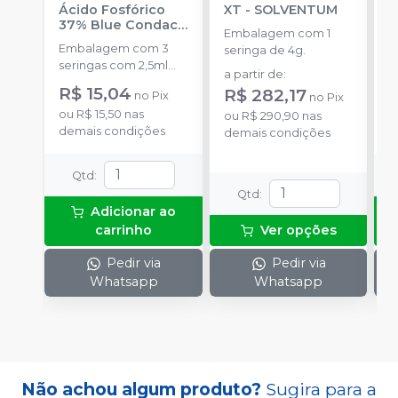
Ácido Fosfórico
XT
-
SOLVENTUM
W
37% Blue Condac
-
c
Embalagem com 1
FGM
P
Embalagem com 3
K
seringa de 4g.
seringas com 2,5ml
1
a partir de
:
cada uma e 3
h
R$ 15,04
R$ 282,17
no
Pix
no
Pix
ponteiras para
c
ou
R$ 15,50
nas
o
aplicação.
ou
R$ 290,90
nas
c
demais condições
d
demais condições
e
c
N
Qtd
:
(
Qtd
:
p
Adicionar ao
e
carrinho
Ver opções
p
1
Pedir via
Pedir via
Whatsapp
Whatsapp
Não achou algum produto?
Sugira para a