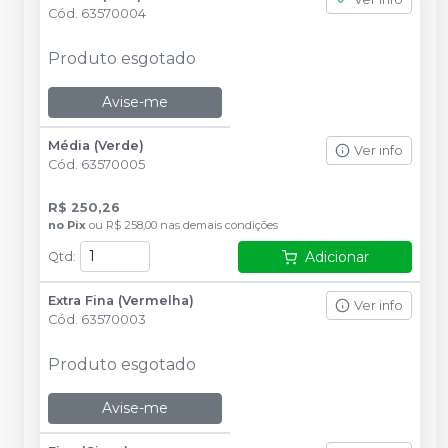
Cód.
63570004
Produto esgotado
Avise-me
Média (Verde)
Ver info
Cód.
63570005
R$ 250,26
no
Pix
ou
R$ 258,00
nas demais condições
Adicionar
Qtd
:
Extra Fina (Vermelha)
Ver info
Cód.
63570003
Produto esgotado
Avise-me