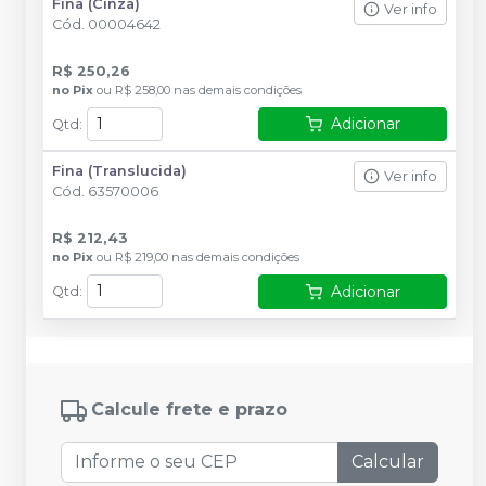
Fina (Cinza)
Ver info
Cód.
00004642
R$ 250,26
no
Pix
ou
R$ 258,00
nas demais condições
Adicionar
Qtd
:
Fina (Translucida)
Ver info
Cód.
63570006
R$ 212,43
no
Pix
ou
R$ 219,00
nas demais condições
Adicionar
Qtd
:
Calcule frete e prazo
Calcular