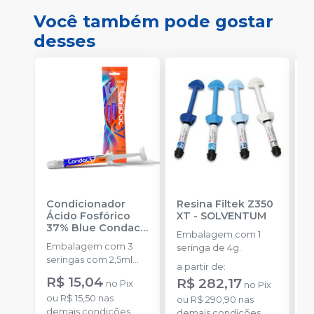
Você também pode gostar
desses
Condicionador
Resina Filtek Z350
K
Ácido Fosfórico
XT
-
SOLVENTUM
W
37% Blue Condac
-
c
Embalagem com 1
FGM
P
Embalagem com 3
K
seringa de 4g.
seringas com 2,5ml
1
a partir de
:
cada uma e 3
h
R$ 15,04
R$ 282,17
no
Pix
no
Pix
ponteiras para
c
ou
R$ 15,50
nas
o
aplicação.
ou
R$ 290,90
nas
c
demais condições
d
demais condições
e