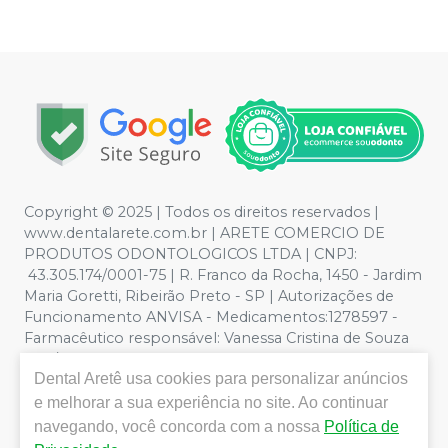
Copyright © 2025 | Todos os direitos reservados |
www.dentalarete.com.br | ARETE COMERCIO DE
PRODUTOS ODONTOLOGICOS LTDA | CNPJ:
43.305.174/0001-75 | R. Franco da Rocha, 1450 - Jardim
Maria Goretti, Ribeirão Preto - SP | Autorizações de
Funcionamento ANVISA - Medicamentos:1278597 -
Farmacêutico responsável: Vanessa Cristina de Souza
CRF/SP nº 52627 | Política de Privacidade e Segurança -
Dental Aretê
usa cookies para personalizar anúncios
Fotos meramente ilustrativas - Os preços e condições
da loja virtual estão sujeitos a alterações. Em caso de
e melhorar a sua experiência no site. Ao continuar
divergência de preços no site, o valor válido é o do
navegando, você concorda com a nossa
Política de
Carrinho de Compra. Não vendemos por atacado, por