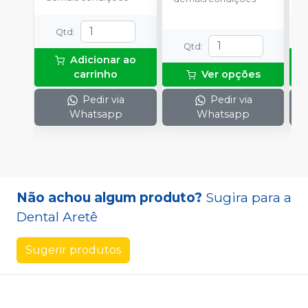
c
N
Qtd
:
(
Qtd
:
p
Adicionar ao
e
carrinho
Ver opções
p
1
Pedir via
Pedir via
Whatsapp
Whatsapp
Não achou algum produto?
Sugira para a
Dental Aretê
Sugerir produtos