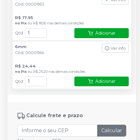
Cód.
00001163
R$ 17,95
no
Pix
ou
R$ 18,50
nas demais condições
Adicionar
Qtd
:
6mm
Ver info
Cód.
00001164
R$ 24,44
no
Pix
ou
R$ 25,20
nas demais condições
Adicionar
Qtd
:
Calcule frete e prazo
Calcular