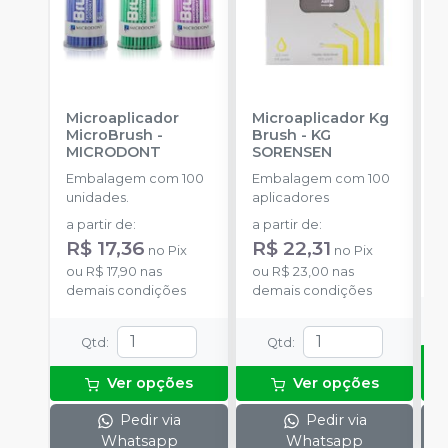
Microaplicador
Microaplicador Kg
B
MicroBrush
-
Brush
-
KG
D
MICRODONT
SORENSEN
I
B
Embalagem com 100
Embalagem com 100
E
unidades.
aplicadores
u
a partir de
:
a partir de
:
R
R$ 17,36
R$ 22,31
no
Pix
no
Pix
o
ou
R$ 17,90
nas
ou
R$ 23,00
nas
d
demais condições
demais condições
Qtd
:
Qtd
:
Ver opções
Ver opções
Pedir via
Pedir via
Whatsapp
Whatsapp