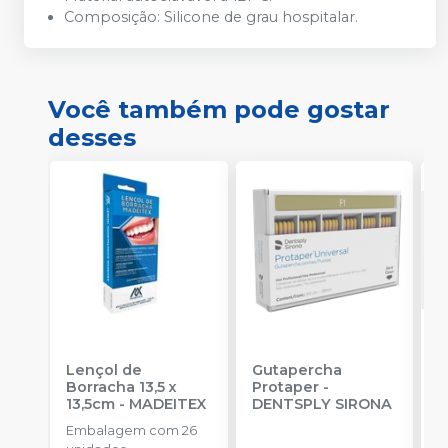
Composição: Silicone de grau hospitalar.
Você também pode gostar
desses
Lençol de
Gutapercha
L
Borracha 13,5 x
Protaper
-
E
13,5cm
-
MADEITEX
DENTSPLY SIRONA
u
Embalagem com 26
a