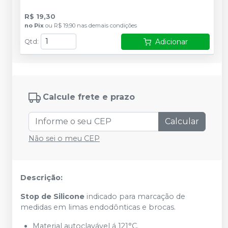
R$ 19,30
no
Pix
ou
R$ 19,90
nas demais condições
Adicionar
Qtd
:
Calcule frete e prazo
Calcular
Não sei o meu CEP
Descrição:
Stop de Silicone
indicado para marcação de
medidas em limas endodônticas e brocas.
Material autoclavável á 121°C.