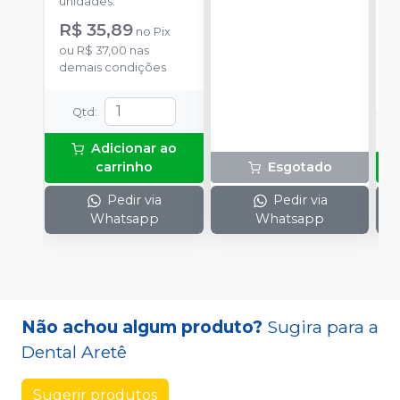
unidades.
R
R$ 35,89
no
Pix
o
ou
R$ 37,00
nas
d
demais condições
Qtd
:
Adicionar ao
carrinho
Esgotado
Pedir via
Pedir via
Whatsapp
Whatsapp
Não achou algum produto?
Sugira para a
Dental Aretê
Sugerir produtos