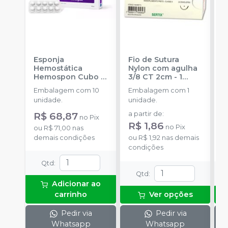
Esponja
Fio de Sutura
F
Hemostática
Nylon com agulha
N
Hemospon Cubo -
3/8 CT 2cm - 1
3
10 unidades
-
unidade
-
SHALON
u
Embalagem com 10
Embalagem com 1
E
MAQUIRA
S
unidade.
unidade.
u
R$ 68,87
a partir de
:
a
no
Pix
R$ 1,86
no
Pix
ou
R$ 71,00
nas
demais condições
ou
R$ 1,92
nas demais
o
condições
d
Qtd
:
Qtd
:
Adicionar ao
carrinho
Ver opções
Pedir via
Pedir via
Whatsapp
Whatsapp