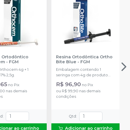
 Ortodôntico
Resina Ortodôntica Ortho
em
-
FGM
Bite Blue
-
FGM
Orthocem 4g + 1
Embalagem contendo 1
7% 2,5g.
seringa com 4g de produto
disponível na cor azul.
,65
R$ 96,90
no
Pix
no
Pix
,00
nas demais
ou
R$ 99,90
nas demais
es
condições
td
:
Qtd
:
cionar ao carrinho
Adicionar ao carrinho