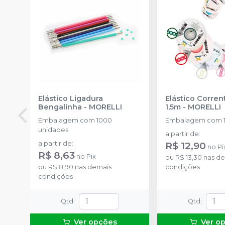
Elástico Ligadura
Elástico Corre
Bengalinha
-
MORELLI
1,5m
-
MORELLI
Embalagem com 1000
Embalagem com 1
unidades
a partir de
:
a partir de
:
R$ 12,90
no
Pi
R$ 8,63
no
Pix
ou
R$ 13,30
nas de
ou
R$ 8,90
nas demais
condições
condições
Qtd
:
Qtd
:
Ver opções
Ver o