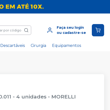
Faça seu login
ar por código
ou cadastre-se
Descartáveis
Cirurgia
Equipamentos
0.011 - 4 unidades
-
MORELLI