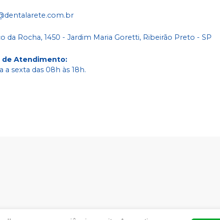
@dentalarete.com.br
co da Rocha, 1450 - Jardim Maria Goretti, Ribeirão Preto - SP
o de Atendimento
:
 a sexta das 08h às 18h.
ww.dentalarete.com.br | ARETE COMERCIO DE PRODUTOS ODON