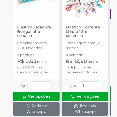
Elástico Ligadura
Elástico Corrente
A
Bengalinha
-
Médio 1,5m
-
O
MORELLI
MORELLI
T
-
Embalagem com
Embalagem com 1,5
E
1000 unidades
metros
S
a partir de
:
a partir de
:
R
R$ 8,63
R$ 12,90
no
Pix
no
Pix
o
ou
R$ 8,90
nas
ou
R$ 13,30
nas
d
demais condições
demais condições
Qtd
:
Qtd
:
Ver opções
Ver opções
Pedir via
Pedir via
Whatsapp
Whatsapp