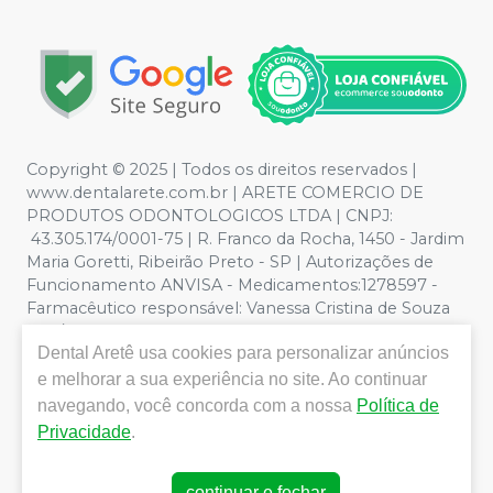
Copyright © 2025 | Todos os direitos reservados |
www.dentalarete.com.br | ARETE COMERCIO DE
PRODUTOS ODONTOLOGICOS LTDA | CNPJ:
43.305.174/0001-75 | R. Franco da Rocha, 1450 - Jardim
Maria Goretti, Ribeirão Preto - SP | Autorizações de
Funcionamento ANVISA - Medicamentos:1278597 -
Farmacêutico responsável: Vanessa Cristina de Souza
CRF/SP nº 52627 | Política de Privacidade e Segurança -
Dental Aretê
usa cookies para personalizar anúncios
Fotos meramente ilustrativas - Os preços e condições
da loja virtual estão sujeitos a alterações. Em caso de
e melhorar a sua experiência no site. Ao continuar
divergência de preços no site, o valor válido é o do
navegando, você concorda com a nossa
Política de
Carrinho de Compra. Não vendemos por atacado, por
Privacidade
.
isso nos reservamos o direito de não atender compras
de grandes volumes pelo site.
continuar e fechar