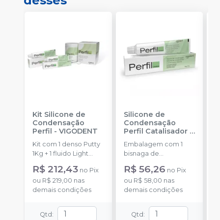
desses
Kit Silicone de
Silicone de
S
Condensação
Condensação
E
Perfil
-
VIGODENT
Perfil Catalisador
-
D
VIGODENT
R
Kit com 1 denso Putty
Embalagem com 1
E
S
1Kg + 1 fluido Light
bisnaga de
p
Body 120g + 1
catalisador com 50g.
c
R$ 212,43
R$ 56,26
no
Pix
no
Pix
catalisador 60ml.
c
ou
R$ 219,00
nas
ou
R$ 58,00
nas
demais condições
demais condições
Qtd
:
Qtd
: