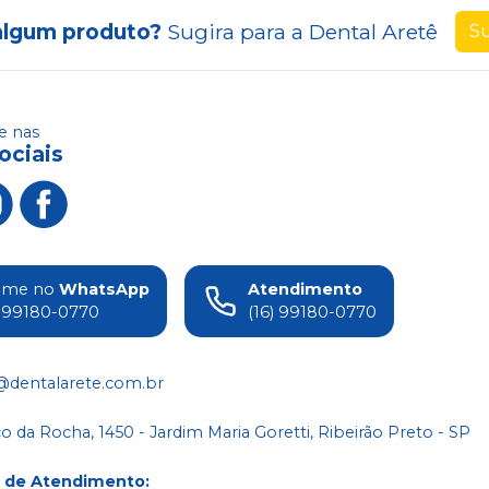
algum produto?
Sugira para a
Dental Aretê
Su
 nas
ociais
ame no
WhatsApp
Atendimento
) 99180-0770
(16) 99180-0770
@dentalarete.com.br
co da Rocha, 1450 - Jardim Maria Goretti, Ribeirão Preto - SP
o de Atendimento
: