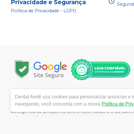
Privacidade e Segurança
Segunda
Política de Privacidade - LGPD
Copyright © 2025 | Todos os direitos reservados | w
Dental Aretê
usa cookies para personalizar anúncios e m
da Rocha, 1450 - Jardim Maria Goretti, Ribeirão Preto 
navegando, você concorda com a nossa
Política de Pri
Souza CRF/SP nº 52627 | Política de Privacidade e Seguran
divergência de preços no site, o valor válido é o do C
volumes pelo site.