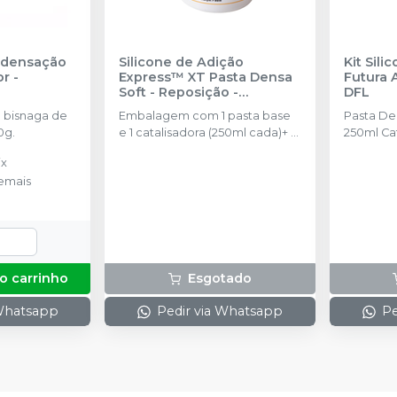
ndensação
Silicone de Adição
Kit Sili
or
-
Express™ XT Pasta Densa
Futura 
Soft - Reposição
-
DFL
SOLVENTUM
 bisnaga de
Embalagem com 1 pasta base
Pasta De
0g.
e 1 catalisadora (250ml cada)+ 2
250ml Cat
colheres.
de automi
ix
Leve com
emais
misturado
intraorais
o carrinho
Esgotado
 Whatsapp
Pedir via Whatsapp
Pe