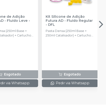
cone de Adição
Kit Silicone de Adição
AD - Fluído Leve
-
Futura AD - Fluído Regular
-
DFL
nsa (250ml Base +
Pasta Densa (250ml Base +
alisador) + Cartucho
250ml Catalisador) + Cartucho
stura de Pasta Fluida
de automistura de Pasta Fluida
 50ml + 6 pontas
Regular com 50ml + 6 pontas
ras + 6 pontas
misturadoras + 6 pontas
intraorais
Esgotado
Esgotado
dir via Whatsapp
Pedir via Whatsapp