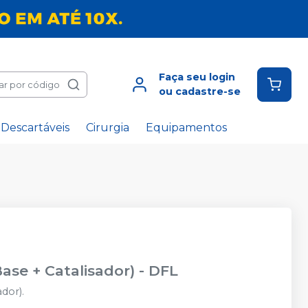
Faça seu login
ar por código
ou cadastre-se
Descartáveis
Cirurgia
Equipamentos
ase + Catalisador)
-
DFL
dor).