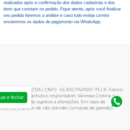
realizados após a confirmação dos dados cadastrais e dos
itens que constam no pedido. Fique atento, após você finalizar
seu pedido faremos a análise e caso tudo esteja correto
enviaremos os dados de pagamento via WhatsApp.
TOLOGICOS LTDA | CNPJ: 43.305.174/0001-75 | R. Franco
278597 - Farmacêutico responsável: Vanessa Cristina de
uar e fechar
oja virtual estão sujeitos a alterações. Em caso de
servamos o direito de não atender compras de grandes