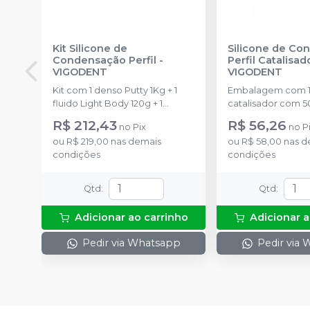
Kit Silicone de
Silicone de Co
Condensação Perfil
-
Perfil Catalisad
VIGODENT
VIGODENT
Kit com 1 denso Putty 1Kg + 1
Embalagem com 1
fluido Light Body 120g + 1
catalisador com 5
catalisador 60ml.
R$ 212,43
R$ 56,26
no
Pix
no
P
ou
R$ 219,00
nas demais
ou
R$ 58,00
nas d
condições
condições
Qtd
:
Qtd
:
Adicionar ao carrinho
Adicionar a
Pedir via Whatsapp
Pedir via