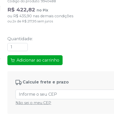
Código do produto
:
9940488
R$ 422,82
no
Pix
ou
R$ 435,90
nas demais condições
ou
2
x
de
R$ 217,95
sem juros
Quantidade
:
Adicionar ao carrinho
Calcule frete e prazo
Não sei o meu CEP