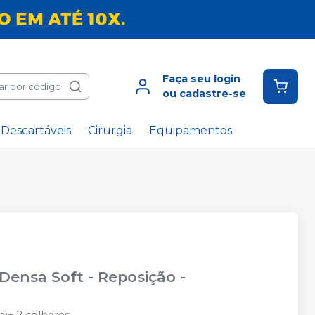
Faça seu login
ar por código
ou cadastre-se
Descartáveis
Cirurgia
Equipamentos
 Densa Soft - Reposição
-