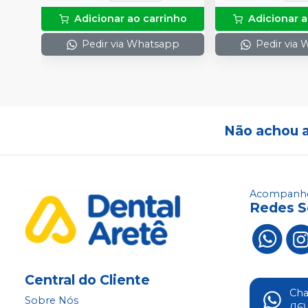
Adicionar ao carrinho
Adicionar a
Pedir via Whatsapp
Pedir via
Não achou 
Acompanhe
Redes S
Central do Cliente
Ch
Sobre Nós
(16