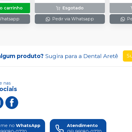
o carrinho
Esgotado
 Whatsapp
Pedir via Whatsapp
Pe
algum produto?
Sugira para a
Dental Aretê
Su
 nas
ociais
ame no
WhatsApp
Atendimento
) 99180-0770
(16) 99180-0770