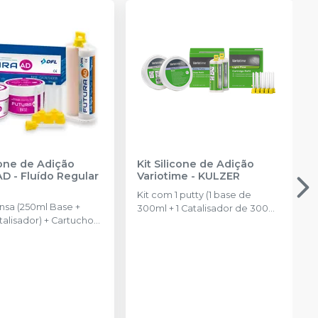
cone de Adição
Kit Silicone de Adição
AD - Fluído Regular
Variotime
-
KULZER
Kit com 1 putty (1 base de
nsa (250ml Base +
300ml + 1 Catalisador de 300ml)
alisador) + Cartucho
+ 2 light flow de 50ml + 10
stura de Pasta Fluida
ponteiras misturadoras e 02
com 50ml + 6 pontas
colheres dosadoras.
ras + 6 pontas