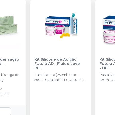
ndensação
Kit Silicone de Adição
Kit Sili
or
-
Futura AD - Fluído Leve
-
Futura 
DFL
-
DFL
 bisnaga de
Pasta Densa (250ml Base +
Pasta De
0g.
250ml Catalisador) + Cartucho
250ml Cat
de automistura de Pasta Fluida
de automi
ix
Leve com 50ml + 6 pontas
Regular 
emais
misturadoras + 6 pontas
misturado
intraorais
intraorais