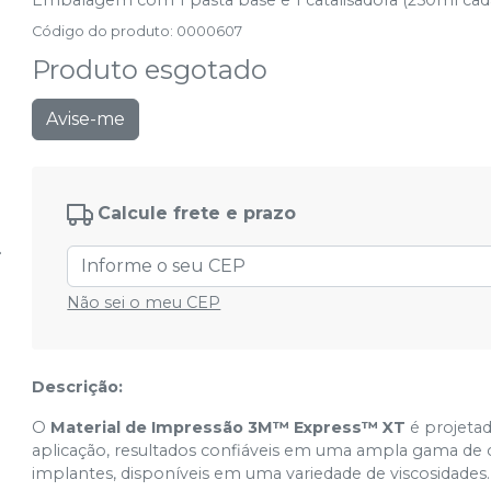
Embalagem com 1 pasta base e 1 catalisadora (250ml cada
Código do produto
:
0000607
Produto esgotado
Avise-me
Calcule frete e prazo
Não sei o meu CEP
Descrição:
O
Material de Impressão 3M™ Express™ XT
é projetad
aplicação, resultados confiáveis em uma ampla gama de c
implantes, disponíveis em uma variedade de viscosidades.