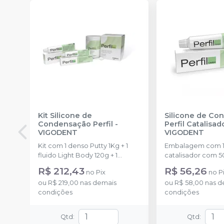
Kit Silicone de
Silicone de Co
Condensação Perfil
-
Perfil Catalisad
VIGODENT
VIGODENT
Kit com 1 denso Putty 1Kg + 1
Embalagem com 1
fluido Light Body 120g + 1
catalisador com 5
catalisador 60ml.
R$ 212,43
R$ 56,26
no
Pix
no
P
ou
R$ 219,00
nas demais
ou
R$ 58,00
nas d
condições
condições
Qtd
:
Qtd
: