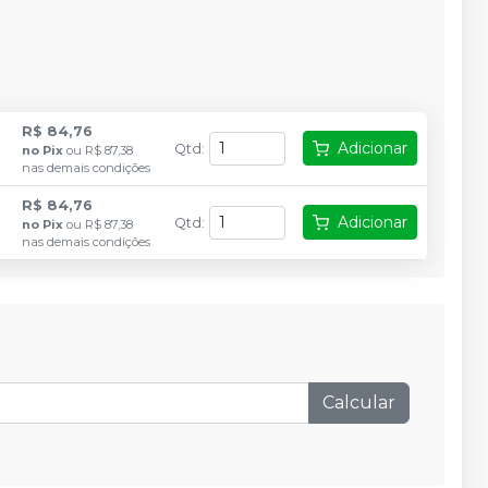
R$ 84,76
Adicionar
Qtd
:
no
Pix
ou
R$ 87,38
nas demais condições
R$ 84,76
Adicionar
Qtd
:
no
Pix
ou
R$ 87,38
nas demais condições
Calcular