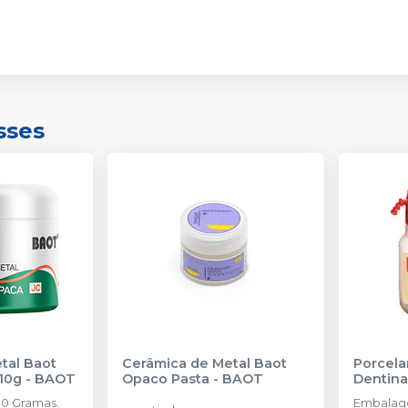
sses
tal Baot
Cerâmica de Metal Baot
Porcela
10g
-
BAOT
Opaco Pasta
-
BAOT
Dentina
0 Gramas.
Embalag