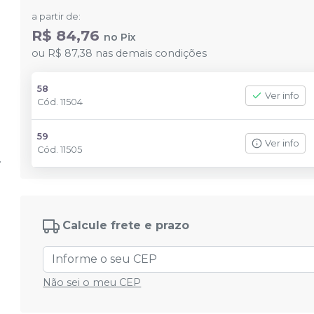
a partir de:
R$ 84,76
no
Pix
ou
R$ 87,38
nas demais condições
58
Ver info
Cód.
11504
59
Ver info
Cód.
11505
Calcule frete e prazo
Não sei o meu CEP