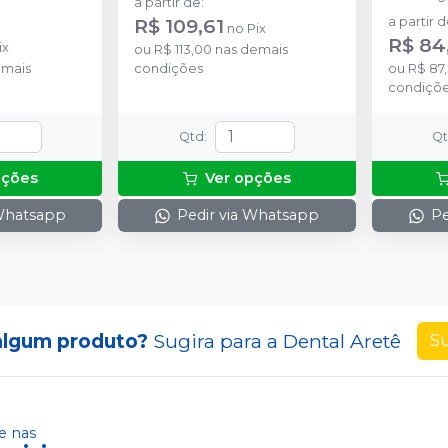
a partir de
:
R$ 109,61
a partir 
no
Pix
R$ 84
ix
ou
R$ 113,00
nas demais
emais
condições
ou
R$ 87
condiçõ
Qtd
:
Q
pções
Ver opções
 Whatsapp
Pedir via Whatsapp
Pe
algum produto?
Sugira para a
Dental Aretê
Su
 nas