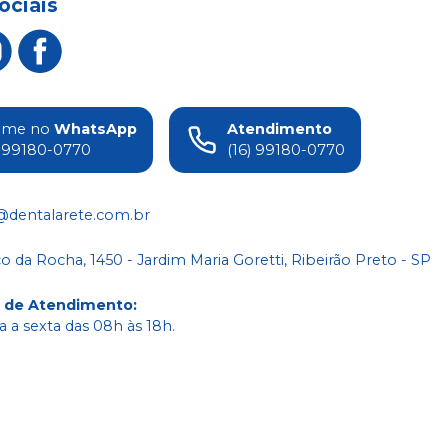
ociais
ame no
WhatsApp
Atendimento
) 99180-0770
(16) 99180-0770
@dentalarete.com.br
co da Rocha, 1450 - Jardim Maria Goretti, Ribeirão Preto - SP
o de Atendimento
:
 a sexta das 08h às 18h.