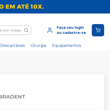
Faça seu login
ar por código
ou cadastre-se
Descartáveis
Cirurgia
Equipamentos
BRADENT