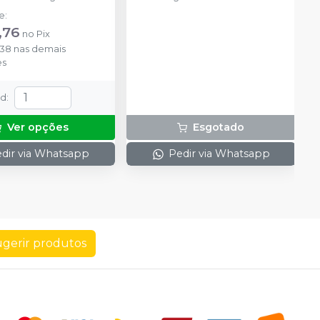
de
:
,76
no
Pix
,38
nas demais
es
td
:
Ver opções
Esgotado
dir via Whatsapp
Pedir via Whatsapp
gerir produtos