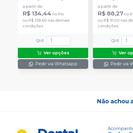
a partir de
:
a partir de
:
R$ 134,44
R$ 88,27
no
Pix
no
P
ou
R$ 138,60
nas demais
ou
R$ 91,00
nas d
condições
condições
Qtd
:
Qtd
:
Ver opções
Ver o
Pedir via Whatsapp
Pedir via
Não achou 
Acompanhe