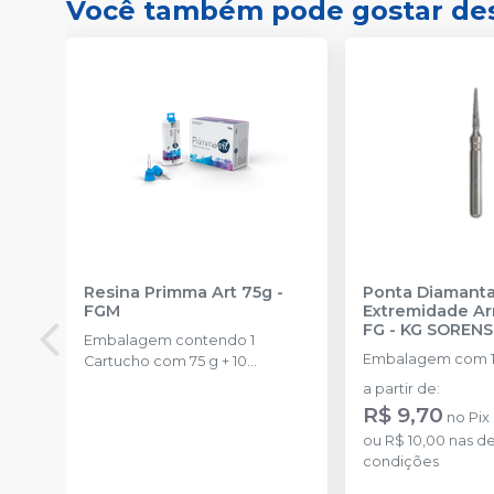
Você também pode gostar de
Resina Primma Art 75g
-
Ponta Diamant
FGM
Extremidade A
FG
-
KG SOREN
Embalagem contendo 1
Embalagem com 1
Cartucho com 75 g + 10
ponteiras de automistura
a partir de
:
R$ 9,70
no
Pix
ou
R$ 10,00
nas d
condições