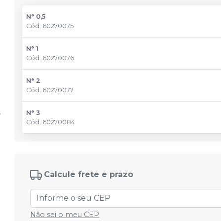
N° 0,5
Cód.
60270075
N° 1
Cód.
60270076
N° 2
Cód.
60270077
N° 3
Cód.
60270084
Calcule frete e prazo
Não sei o meu CEP