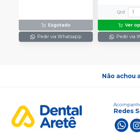
Qtd
:
Esgotado
Ver o
Pedir via Whatsapp
Pedir via
Não achou 
Acompanhe
Redes S