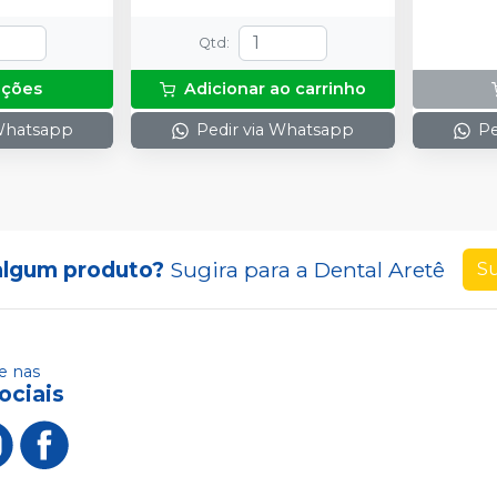
Qtd
:
pções
Adicionar ao carrinho
 Whatsapp
Pedir via Whatsapp
Pe
algum produto?
Sugira para a
Dental Aretê
Su
 nas
ociais