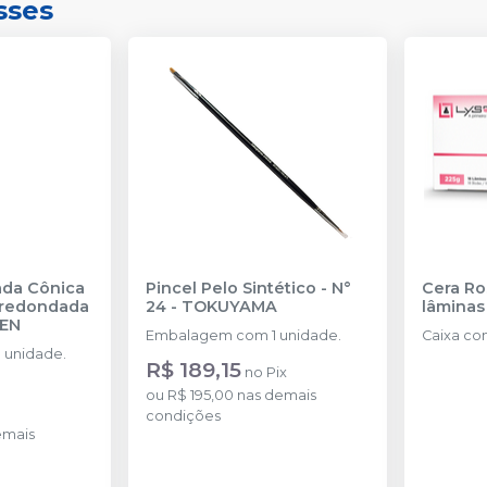
sses
ada Cônica
Pincel Pelo Sintético - N°
Cera Ro
rredondada
24
-
TOKUYAMA
lâminas
SEN
Embalagem com 1 unidade.
Caixa con
 unidade.
R$ 189,15
no
Pix
ou
R$ 195,00
nas demais
condições
emais