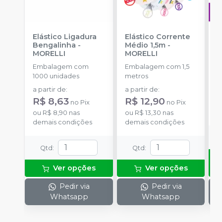
Elástico Ligadura
Elástico Corrente
A
Bengalinha
-
Médio 1,5m
-
O
MORELLI
MORELLI
T
-
Embalagem com
Embalagem com 1,5
E
1000 unidades
metros
S
a partir de
:
a partir de
:
R
R$ 8,63
R$ 12,90
no
Pix
no
Pix
o
ou
R$ 8,90
nas
ou
R$ 13,30
nas
d
demais condições
demais condições
Qtd
:
Qtd
:
Ver opções
Ver opções
Pedir via
Pedir via
Whatsapp
Whatsapp