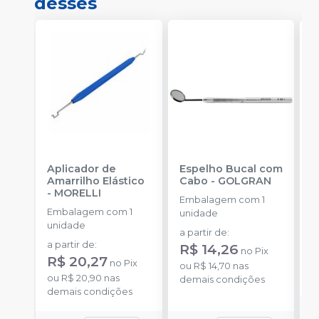
desses
Aplicador de
Espelho Bucal com
E
Amarrilho Elástico
Cabo
-
GOLGRAN
F
-
MORELLI
Q
Embalagem com 1
Embalagem com 1
E
unidade
unidade
u
a partir de
:
a partir de
:
R$ 14,26
no
Pix
R$ 20,27
no
Pix
o
ou
R$ 14,70
nas
ou
R$ 20,90
nas
d
demais condições
demais condições