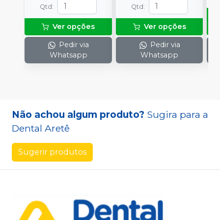
Qtd
:
Qtd
:
Ver opções
Ver opções
Pedir via
Pedir via
Whatsapp
Whatsapp
Não achou algum produto?
Sugira para a
Dental Aretê
Sugerir produtos