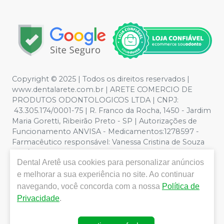
Copyright © 2025 | Todos os direitos reservados |
www.dentalarete.com.br | ARETE COMERCIO DE
PRODUTOS ODONTOLOGICOS LTDA | CNPJ:
43.305.174/0001-75 | R. Franco da Rocha, 1450 - Jardim
Maria Goretti, Ribeirão Preto - SP | Autorizações de
Funcionamento ANVISA - Medicamentos:1278597 -
Farmacêutico responsável: Vanessa Cristina de Souza
CRF/SP nº 52627 | Política de Privacidade e Segurança -
Dental Aretê
usa cookies para personalizar anúncios
Fotos meramente ilustrativas - Os preços e condições
da loja virtual estão sujeitos a alterações. Em caso de
e melhorar a sua experiência no site. Ao continuar
divergência de preços no site, o valor válido é o do
navegando, você concorda com a nossa
Política de
Carrinho de Compra. Não vendemos por atacado, por
Privacidade
.
isso nos reservamos o direito de não atender compras
de grandes volumes pelo site.