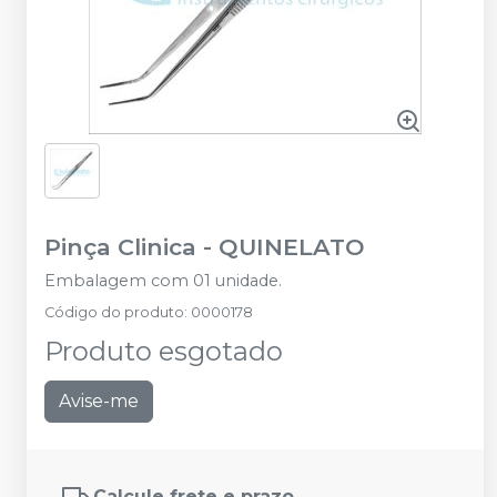
Pinça Clinica
-
QUINELATO
Embalagem com 01 unidade.
Código do produto
:
0000178
Produto esgotado
Avise-me
Calcule frete e prazo