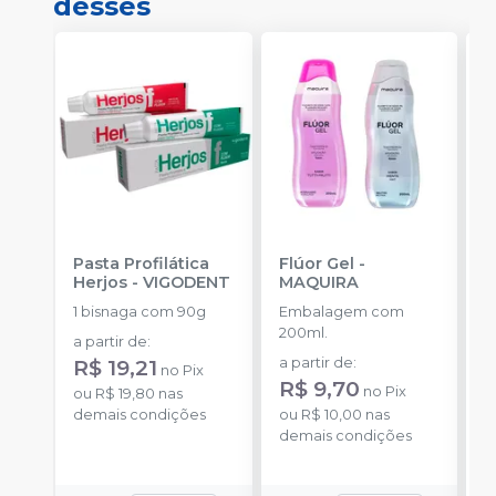
desses
Pasta Profilática
Flúor Gel
-
B
Herjos
-
VIGODENT
MAQUIRA
S
-
1 bisnaga com 90g
Embalagem com
E
200ml.
a partir de
:
5
R$ 19,21
a partir de
:
no
Pix
R$ 9,70
no
Pix
ou
R$ 19,80
nas
demais condições
ou
R$ 10,00
nas
demais condições