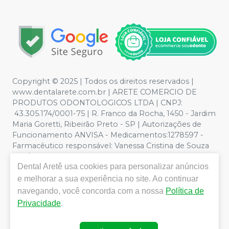
Copyright © 2025 | Todos os direitos reservados |
www.dentalarete.com.br | ARETE COMERCIO DE
PRODUTOS ODONTOLOGICOS LTDA | CNPJ:
43.305.174/0001-75 | R. Franco da Rocha, 1450 - Jardim
Maria Goretti, Ribeirão Preto - SP | Autorizações de
Funcionamento ANVISA - Medicamentos:1278597 -
Farmacêutico responsável: Vanessa Cristina de Souza
CRF/SP nº 52627 | Política de Privacidade e Segurança -
Dental Aretê
usa cookies para personalizar anúncios
Fotos meramente ilustrativas - Os preços e condições
da loja virtual estão sujeitos a alterações. Em caso de
e melhorar a sua experiência no site. Ao continuar
divergência de preços no site, o valor válido é o do
navegando, você concorda com a nossa
Política de
Carrinho de Compra. Não vendemos por atacado, por
Privacidade
.
isso nos reservamos o direito de não atender compras
de grandes volumes pelo site.