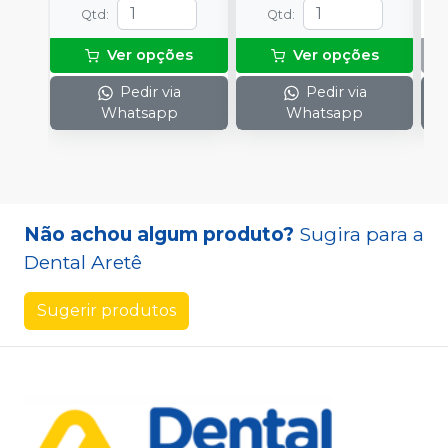
Qtd
:
Qtd
:
Ver opções
Ver opções
Pedir via
Pedir via
Whatsapp
Whatsapp
Não achou algum produto?
Sugira para a
Dental Aretê
Sugerir produtos