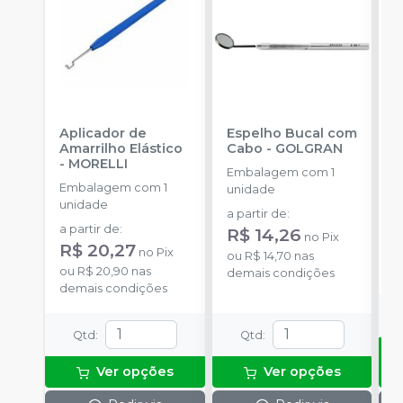
Aplicador de
Espelho Bucal com
E
Amarrilho Elástico
Cabo
-
GOLGRAN
F
-
MORELLI
Q
Embalagem com 1
Embalagem com 1
E
unidade
unidade
u
a partir de
:
a partir de
:
R$ 14,26
no
Pix
R$ 20,27
no
Pix
o
ou
R$ 14,70
nas
ou
R$ 20,90
nas
d
demais condições
demais condições
Qtd
:
Qtd
:
Ver opções
Ver opções