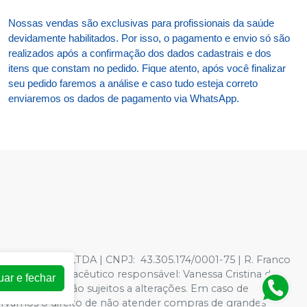
Nossas vendas são exclusivas para profissionais da saúde
devidamente habilitados. Por isso, o pagamento e envio só são
realizados após a confirmação dos dados cadastrais e dos
itens que constam no pedido. Fique atento, após você finalizar
seu pedido faremos a análise e caso tudo esteja correto
enviaremos os dados de pagamento via WhatsApp.
TOLOGICOS LTDA | CNPJ: 43.305.174/0001-75 | R. Franco
278597 - Farmacêutico responsável: Vanessa Cristina de
uar e fechar
oja virtual estão sujeitos a alterações. Em caso de
servamos o direito de não atender compras de grandes