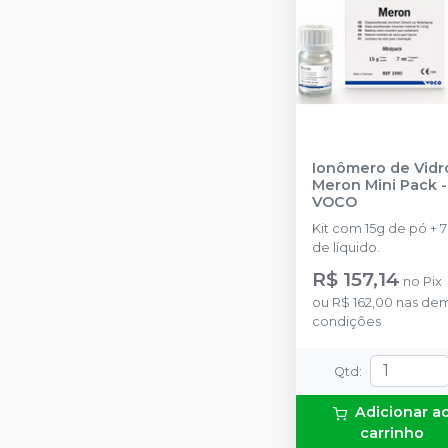
Ionômero de Vidr
Meron Mini Pack
-
VOCO
Kit com 15g de pó + 
de líquido.
R$ 157,14
no
Pix
ou
R$ 162,00
nas dem
condições
Qtd
:
Adicionar a
carrinho