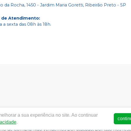
co da Rocha, 1450 - Jardim Maria Goretti, Ribeirão Preto - SP
o de Atendimento
:
 a sexta das 08h às 18h.
ww.dentalarete.com.br | ARETE COMERCIO DE PRODUTOS ODON
elhorar a sua experiência no site. Ao continuar
- SP | Autorizações de Funcionamento ANVISA - Medicamentos:1
contin
vacidade
.
ça - Fotos meramente ilustrativas - Os preços e condições da l
arrinho de Compra. Não vendemos por atacado, por isso nos re