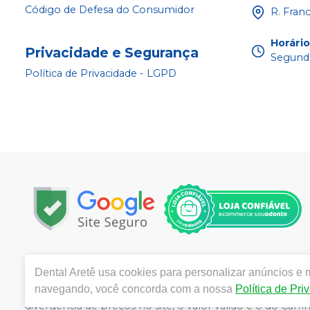
Código de Defesa do Consumidor
R. Fran
Horári
Privacidade e Segurança
Segunda
Política de Privacidade - LGPD
Copyright © 2025 | Todos os direitos reservados | w
Dental Aretê
usa cookies para personalizar anúncios e m
da Rocha, 1450 - Jardim Maria Goretti, Ribeirão Preto 
navegando, você concorda com a nossa
Política de Pri
Souza CRF/SP nº 52627 | Política de Privacidade e Seguran
divergência de preços no site, o valor válido é o do C