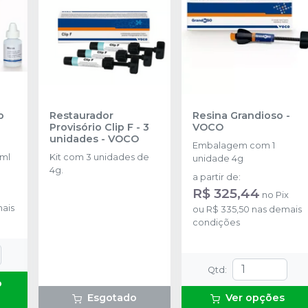
o
Restaurador
Resina Grandioso
-
Provisório Clip F - 3
VOCO
unidades
-
VOCO
Embalagem com 1
7ml
Kit com 3 unidades de
unidade 4g
4g.
a partir de
:
R$ 325,44
no
Pix
ais
ou
R$ 335,50
nas demais
condições
Qtd
:
o
Esgotado
Ver opções