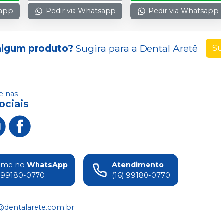
sapp
Pedir via Whatsapp
Pedir via Whatsapp
algum produto?
Sugira para a
Dental Aretê
Su
 nas
ociais
ame no
WhatsApp
Atendimento
) 99180-0770
(16) 99180-0770
@dentalarete.com.br