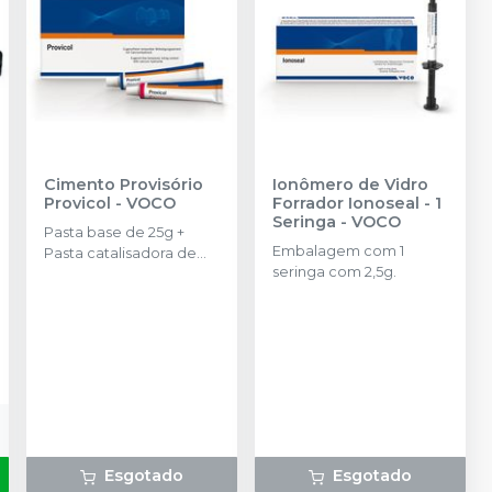
Cimento Provisório
Ionômero de Vidro
Provicol
-
VOCO
Forrador Ionoseal - 1
Seringa
-
VOCO
Pasta base de 25g +
Embalagem com 1
Pasta catalisadora de
seringa com 2,5g.
25g.
Esgotado
Esgotado