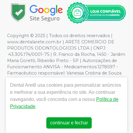
Copyright © 2025 | Todos os direitos reservados |
www.dentalarete.com.br | ARETE COMERCIO DE
PRODUTOS ODONTOLOGICOS LTDA | CNPJ:
43.305.174/0001-75 | R. Franco da Rocha, 1450 - Jardim
Maria Goretti, Ribeirão Preto - SP | Autorizações de
Funcionamento ANVISA - Medicamentos:1278597 -
Farmacêutico responsável: Vanessa Cristina de Souza
CRF/SP nº 52627 | Política de Privacidade e Segurança -
Dental Aretê
usa cookies para personalizar anúncios
Fotos meramente ilustrativas - Os preços e condições
da loja virtual estão sujeitos a alterações. Em caso de
e melhorar a sua experiência no site. Ao continuar
divergência de preços no site, o valor válido é o do
navegando, você concorda com a nossa
Política de
Carrinho de Compra. Não vendemos por atacado, por
Privacidade
.
isso nos reservamos o direito de não atender compras
de grandes volumes pelo site.
continuar e fechar
E-commerce produzido por
Sou Odonto Ecommerce
.