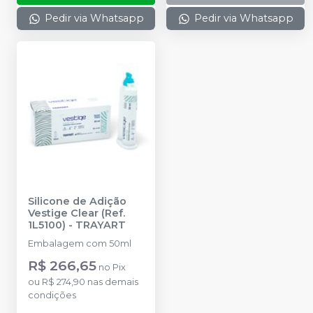
Pedir via Whatsapp
Pedir via Whatsapp
Silicone de Adição
Vestige Clear (Ref.
1L5100)
-
TRAYART
Embalagem com 50ml
R$ 266,65
no
Pix
ou
R$ 274,90
nas demais
condições