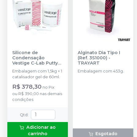
Silicone de
Alginato Dia Tipo I
Condensação
(Ref. 3S1000)
-
Vestige C-Lab Putty
TRAYART
85 1,5Kg + 1
Embalagem com 1,5kg + 1
Embalagem com 453g.
Catalisador 60ml (Ref.
catalisador gel de 60ml.
2L1012)
-
TRAYART
R$ 378,30
no
Pix
ou
R$ 390,00
nas demais
condições
Qtd
:
Adicionar ao
carrinho
Esgotado