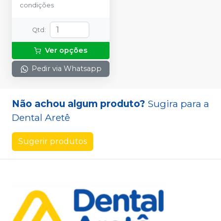
condições
Qtd
:
Ver opções
Pedir via Whatsapp
Não achou algum produto?
Sugira para a
Dental Aretê
Sugerir produtos