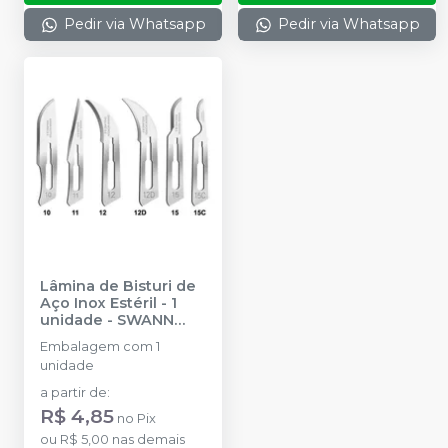
Pedir via Whatsapp
Pedir via Whatsapp
Lâmina de Bisturi de
Aço Inox Estéril - 1
unidade
-
SWANN
MORTON
Embalagem com 1
unidade
a partir de
:
R$ 4,85
no
Pix
ou
R$ 5,00
nas demais