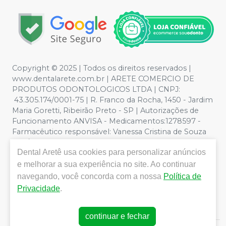
Copyright © 2025 | Todos os direitos reservados |
www.dentalarete.com.br | ARETE COMERCIO DE
PRODUTOS ODONTOLOGICOS LTDA | CNPJ:
43.305.174/0001-75 | R. Franco da Rocha, 1450 - Jardim
Maria Goretti, Ribeirão Preto - SP | Autorizações de
Funcionamento ANVISA - Medicamentos:1278597 -
Farmacêutico responsável: Vanessa Cristina de Souza
CRF/SP nº 52627 | Política de Privacidade e Segurança -
Dental Aretê
usa cookies para personalizar anúncios
Fotos meramente ilustrativas - Os preços e condições
da loja virtual estão sujeitos a alterações. Em caso de
e melhorar a sua experiência no site. Ao continuar
divergência de preços no site, o valor válido é o do
navegando, você concorda com a nossa
Política de
Carrinho de Compra. Não vendemos por atacado, por
Privacidade
.
isso nos reservamos o direito de não atender compras
de grandes volumes pelo site.
continuar e fechar