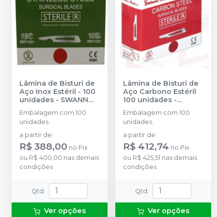
Lâmina de Bisturi de
Lâmina de Bisturi de
Aço Inox Estéril - 100
Aço Carbono Estéril
unidades
-
SWANN
100 unidades
-
MORTON
SWANN MORTON
Embalagem com 100
Embalagem com 100
unidades.
unidades.
a partir de
:
a partir de
:
R$ 388,00
R$ 412,74
no
Pix
no
Pix
ou
R$ 400,00
nas demais
ou
R$ 425,51
nas demais
condições
condições
Qtd
:
Qtd
:
Ver opções
Ver opções