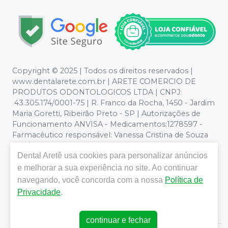
Copyright © 2025 | Todos os direitos reservados |
www.dentalarete.com.br | ARETE COMERCIO DE
PRODUTOS ODONTOLOGICOS LTDA | CNPJ:
43.305.174/0001-75 | R. Franco da Rocha, 1450 - Jardim
Maria Goretti, Ribeirão Preto - SP | Autorizações de
Funcionamento ANVISA - Medicamentos:1278597 -
Farmacêutico responsável: Vanessa Cristina de Souza
CRF/SP nº 52627 | Política de Privacidade e Segurança -
Dental Aretê
usa cookies para personalizar anúncios
Fotos meramente ilustrativas - Os preços e condições
da loja virtual estão sujeitos a alterações. Em caso de
e melhorar a sua experiência no site. Ao continuar
divergência de preços no site, o valor válido é o do
navegando, você concorda com a nossa
Política de
Carrinho de Compra. Não vendemos por atacado, por
Privacidade
.
isso nos reservamos o direito de não atender compras
de grandes volumes pelo site.
continuar e fechar