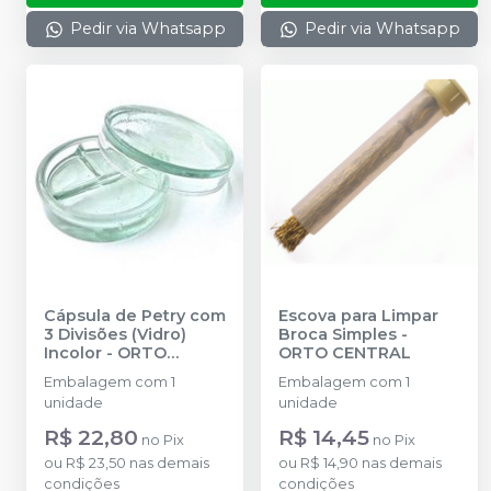
Pedir via Whatsapp
Pedir via Whatsapp
Cápsula de Petry com
Escova para Limpar
3 Divisões (Vidro)
Broca Simples
-
Incolor
-
ORTO
ORTO CENTRAL
CENTRAL
Embalagem com 1
Embalagem com 1
unidade
unidade
R$ 22,80
R$ 14,45
no
Pix
no
Pix
ou
R$ 23,50
nas demais
ou
R$ 14,90
nas demais
condições
condições