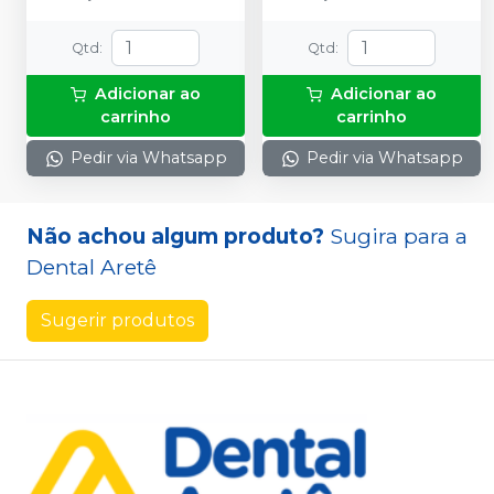
Qtd
:
Qtd
:
Adicionar ao
Adicionar ao
carrinho
carrinho
Pedir via Whatsapp
Pedir via Whatsapp
Não achou algum produto?
Sugira para a
Dental Aretê
Sugerir produtos