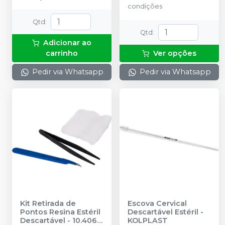
condições
Qtd
:
Qtd
:
Adicionar ao
carrinho
Ver opções
Pedir via Whatsapp
Pedir via Whatsapp
Kit Retirada de
Escova Cervical
Pontos Resina Estéril
Descartável Estéril
-
Descartável - 10.4066
KOLPLAST