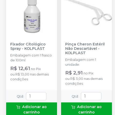
Fixador Citológico
Pinça Cheron Estéril
Spray
-
KOLPLAST
Não Descartável
-
KOLPLAST
Embalagem com 1 frasco
Embalagem com 1
de 100ml
unidade.
R$ 12,61
no
Pix
R$ 2,91
no
Pix
ou
R$ 13,00
nas demais
ou
R$ 3,00
nas demais
condições
condições
Qtd
:
Qtd
:
Adicionar ao
Adicionar ao
carrinho
carrinho