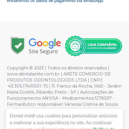
enviaremos os dados de pagamento via WhatsApp.
Copyright © 2025 | Todos os direitos reservados |
www.dentalarete.com.br | ARETE COMERCIO DE
PRODUTOS ODONTOLOGICOS LTDA | CNPJ:
43.305.174/0001-75 | R. Franco da Rocha, 1450 - Jardim
Maria Goretti, Ribeirão Preto - SP | Autorizações de
Funcionamento ANVISA - Medicamentos:1278597 -
Farmacêutico responsável: Vanessa Cristina de Souza
CRF/SP nº 52627 | Política de Privacidade e Segurança -
Dental Aretê
usa cookies para personalizar anúncios
Fotos meramente ilustrativas - Os preços e condições
da loja virtual estão sujeitos a alterações. Em caso de
e melhorar a sua experiência no site. Ao continuar
divergência de preços no site, o valor válido é o do