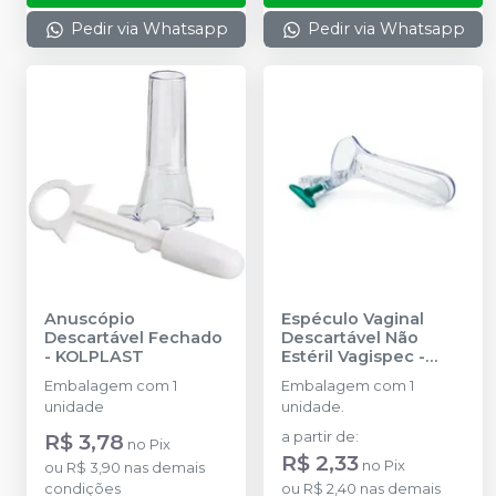
Pedir via Whatsapp
Pedir via Whatsapp
Anuscópio
Espéculo Vaginal
Descartável Fechado
Descartável Não
-
KOLPLAST
Estéril Vagispec
-
KOLPLAST
Embalagem com 1
Embalagem com 1
unidade
unidade.
R$ 3,78
a partir de
:
no
Pix
R$ 2,33
no
Pix
ou
R$ 3,90
nas demais
condições
ou
R$ 2,40
nas demais