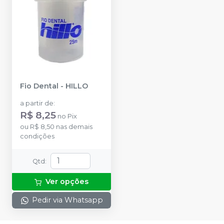
Fio Dental
-
HILLO
a partir de
:
R$ 8,25
no
Pix
ou
R$ 8,50
nas demais
condições
Qtd
:
Ver opções
Pedir via Whatsapp