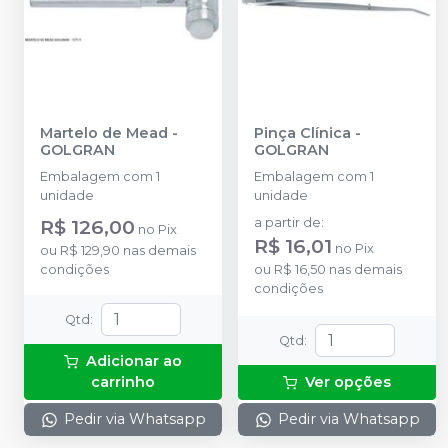
Martelo de Mead
-
Pinça Clínica
-
GOLGRAN
GOLGRAN
Embalagem com 1
Embalagem com 1
unidade
unidade
R$ 126,00
a partir de
:
no
Pix
R$ 16,01
no
Pix
ou
R$ 129,90
nas demais
condições
ou
R$ 16,50
nas demais
condições
Qtd
:
Qtd
:
Adicionar ao
carrinho
Ver opções
Pedir via Whatsapp
Pedir via Whatsapp