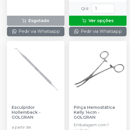
Qtd
:
Esgotado
Ver opções
Pedir via Whatsapp
Pedir via Whatsapp
Esculpidor
Pinça Hemostática
Hollemback
-
Kelly 14cm
-
GOLGRAN
GOLGRAN
Embalagem com 1
a partir de
: