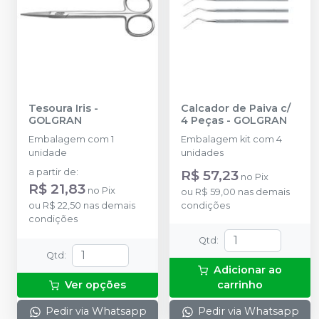
Tesoura Iris
-
Calcador de Paiva c/
GOLGRAN
4 Peças
-
GOLGRAN
Embalagem com 1
Embalagem kit com 4
unidade
unidades
a partir de
:
R$ 57,23
no
Pix
R$ 21,83
no
Pix
ou
R$ 59,00
nas demais
ou
R$ 22,50
nas demais
condições
condições
Qtd
:
Qtd
:
Adicionar ao
Ver opções
carrinho
Pedir via Whatsapp
Pedir via Whatsapp