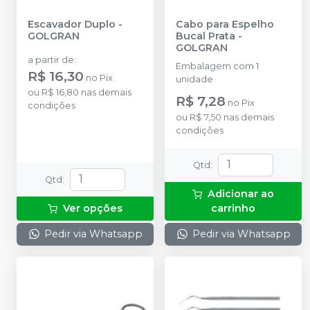
Escavador Duplo
-
Cabo para Espelho
GOLGRAN
Bucal Prata
-
GOLGRAN
a partir de
:
Embalagem com 1
R$ 16,30
no
Pix
unidade
ou
R$ 16,80
nas demais
R$ 7,28
no
Pix
condições
ou
R$ 7,50
nas demais
condições
Qtd
:
Qtd
:
Adicionar ao
Ver opções
carrinho
Pedir via Whatsapp
Pedir via Whatsapp