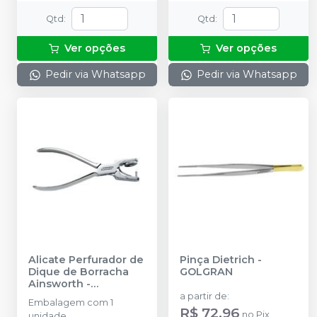
Qtd
:
Qtd
:
Ver opções
Ver opções
Pedir via Whatsapp
Pedir via Whatsapp
Alicate Perfurador de
Pinça Dietrich
-
Dique de Borracha
GOLGRAN
Ainsworth
-
GOLGRAN
a partir de
:
Embalagem com 1
R$ 72,96
no
Pix
unidade