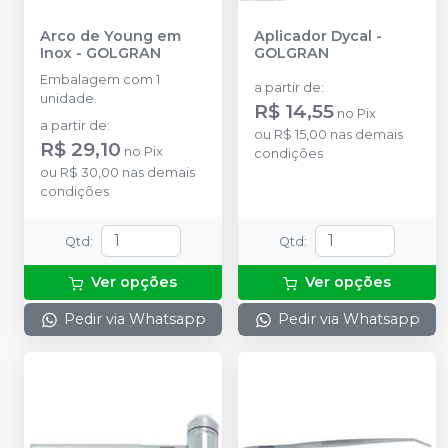
Arco de Young em
Aplicador Dycal
-
Inox
-
GOLGRAN
GOLGRAN
Embalagem com 1
a partir de
:
unidade.
R$ 14,55
no
Pix
a partir de
:
ou
R$ 15,00
nas demais
R$ 29,10
no
Pix
condições
ou
R$ 30,00
nas demais
condições
Qtd
:
Qtd
:
Ver opções
Ver opções
Pedir via Whatsapp
Pedir via Whatsapp