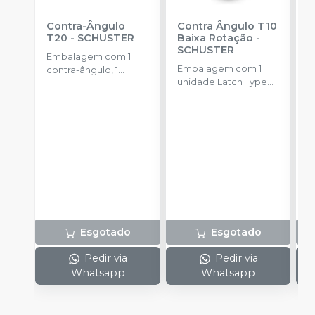
Contra-Ângulo
Contra Ângulo T10
L
T20
-
SCHUSTER
Baixa Rotação
-
P
SCHUSTER
M
Embalagem com 1
M
Embalagem com 1
E
contra-ângulo, 1
unidade Latch Type
u
adaptador de
(Trava).
B
refrigeração e 1
r
manual operacional.
Esgotado
Esgotado
Pedir via
Pedir via
Whatsapp
Whatsapp