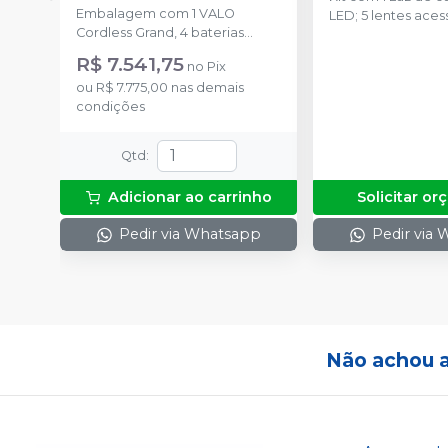
Raquete
-
ULTRADENT
Embalagem com 1 VALO
LED; 5 lentes acessórias; 2
Cordless Grand, 4 baterias
baterias recarregáv
recarregáveis, 1 carregador, 50
carregador de bateria;
R$ 7.541,75
no
Pix
barreiras protetoras, 1 suporte, 1
de alimentação (p
ou
R$ 7.775,00
nas demais
protetor de luz. Ganhe 1
bateria ou adapta
condições
Mochila(NI00178); 1 Raquete
1 adaptador de ca
(3605-P2)
de peça de mão; 
luz de bloqueio de 
Qtd
:
pacote de amost
de barreira.
Adicionar ao carrinho
Solicitar o
Pedir via Whatsapp
Pedir via
Não achou 