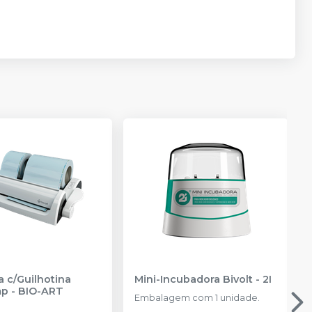
a c/Guilhotina
Mini-Incubadora Bivolt
-
2I
mp
-
BIO-ART
Embalagem com 1 unidade.