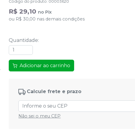
Código do produto
:
00003620
R$ 29,10
no
Pix
ou
R$ 30,00
nas demais condições
Quantidade
:
Adicionar ao carrinho
Calcule frete e prazo
Não sei o meu CEP