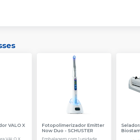
sses
dor VALO X
Fotopolimerizador Emitter
Selador
Now Duo
-
SCHUSTER
Biosta
ura VALO X
Embalagem com 1 unidade