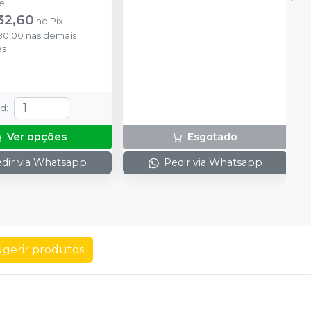
de
:
32,60
no
Pix
80,00
nas demais
es
td
:
Ver opções
Esgotado
dir via Whatsapp
Pedir via Whatsapp
gerir produtos