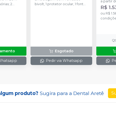
a partir 
bivolt, 1 protetor ocular, 1 fonte
R$ 1.5
eis; 1
de alimentação.
ou
R$ 1.5
 1 fonte
condiçõ
ara carga da
dor de cabo);
bo; 1 suporte
1 escudo de
luz azul; 1
Q
ra de mangas
rçamento
Esgotado
 Whatsapp
Pedir via Whatsapp
Pe
algum produto?
Sugira para a
Dental Aretê
Su