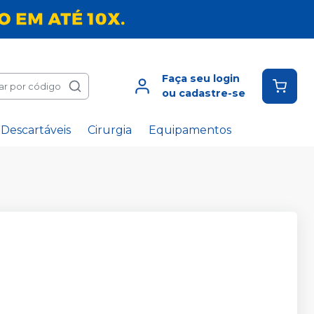
Faça seu login
ar por código
ou cadastre-se
Descartáveis
Cirurgia
Equipamentos