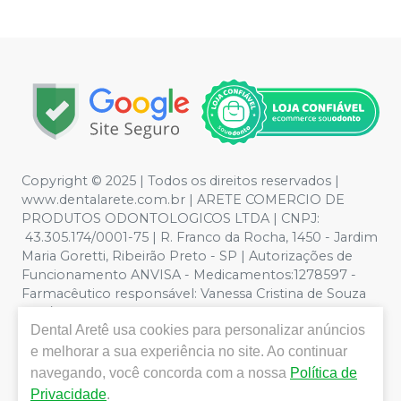
Copyright © 2025 | Todos os direitos reservados |
www.dentalarete.com.br | ARETE COMERCIO DE
PRODUTOS ODONTOLOGICOS LTDA | CNPJ:
43.305.174/0001-75 | R. Franco da Rocha, 1450 - Jardim
Maria Goretti, Ribeirão Preto - SP | Autorizações de
Funcionamento ANVISA - Medicamentos:1278597 -
Farmacêutico responsável: Vanessa Cristina de Souza
CRF/SP nº 52627 | Política de Privacidade e Segurança -
Dental Aretê
usa cookies para personalizar anúncios
Fotos meramente ilustrativas - Os preços e condições
da loja virtual estão sujeitos a alterações. Em caso de
e melhorar a sua experiência no site. Ao continuar
divergência de preços no site, o valor válido é o do
navegando, você concorda com a nossa
Política de
Carrinho de Compra. Não vendemos por atacado, por
Privacidade
.