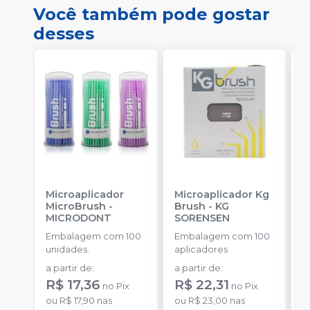
Você também pode gostar
desses
Microaplicador
Microaplicador Kg
B
MicroBrush
-
Brush
-
KG
D
MICRODONT
SORENSEN
I
B
Embalagem com 100
Embalagem com 100
E
unidades.
aplicadores
u
a partir de
:
a partir de
:
R
R$ 17,36
R$ 22,31
no
Pix
no
Pix
o
ou
R$ 17,90
nas
ou
R$ 23,00
nas
d