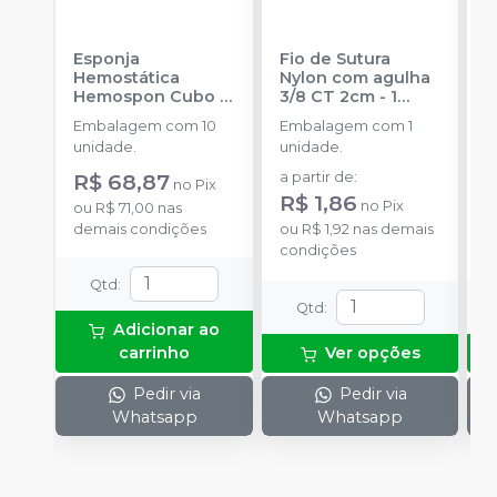
Esponja
Fio de Sutura
F
Hemostática
Nylon com agulha
N
Hemospon Cubo -
3/8 CT 2cm - 1
3
10 unidades
-
unidade
-
SHALON
u
Embalagem com 10
Embalagem com 1
E
MAQUIRA
S
unidade.
unidade.
u
R$ 68,87
a partir de
:
a
no
Pix
R$ 1,86
no
Pix
ou
R$ 71,00
nas
demais condições
ou
R$ 1,92
nas demais
o
condições
d
Qtd
:
Qtd
:
Adicionar ao
carrinho
Ver opções
Pedir via
Pedir via
Whatsapp
Whatsapp