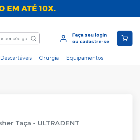
Faça seu login
ar por código
ou cadastre-se
Descartáveis
Cirurgia
Equipamentos
sher Taça
-
ULTRADENT