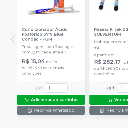
Condicionador Ácido
Resina Filtek Z
Fosfórico 37% Blue
SOLVENTUM
Condac
-
FGM
Embalagem com 1 
Embalagem com 3 seringas
4g.
com 2,5ml cada uma e 3
a partir de
:
ponteiras para aplicação.
R$ 15,04
R$ 282,17
no
Pix
no
ou
R$ 15,50
nas demais
ou
R$ 290,90
nas 
condições
condições
Qtd
:
Qtd
:
Adicionar ao carrinho
Ver o
Pedir via Whatsapp
Pedir via