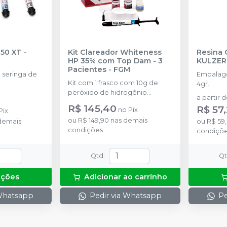
350 XT
-
Kit Clareador Whiteness
Resina 
HP 35% com Top Dam - 3
KULZER
Pacientes
-
FGM
seringa de
Embalage
Kit com 1 frasco com 10g de
4gr.
peróxido de hidrogênio
a partir 
concentrado + 1 frasco com 5g
R$ 145,40
R$ 57
no
Pix
Pix
de espessante + 1 frasco com
ou
R$ 149,90
nas demais
demais
2g de solução Neutralize
ou
R$ 59
condições
(neutralizante de peróxidos) + 1
condiçõ
espátula e uma placa para
preparo do gel e 1 Top Dam
Qtd
:
Q
com 2g.
pções
Adicionar ao carrinho
 Whatsapp
Pedir via Whatsapp
Pe