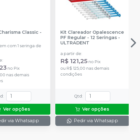
Charisma Classic
-
Kit Clareador Opalescence
PF Regular - 12 Seringas
-
ULTRADENT
m com 1 seringa de
a partir de
:
R$ 121,25
de
:
no
Pix
,23
no
Pix
ou
R$ 125,00
nas demais
condições
,00
nas demais
es
td
:
Qtd
:
Ver opções
Ver opções
dir via Whatsapp
Pedir via Whatsapp