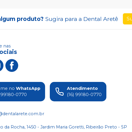
algum produto?
Sugira para a
Dental Aretê
Su
 nas
ociais
ame no
WhatsApp
Atendimento
) 99180-0770
(16) 99180-0770
@dentalarete.com.br
co da Rocha, 1450 - Jardim Maria Goretti, Ribeirão Preto - SP