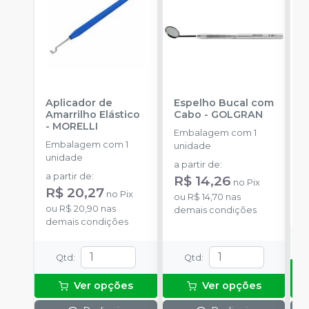
Aplicador de
Espelho Bucal com
E
Amarrilho Elástico
Cabo
-
GOLGRAN
F
-
MORELLI
Q
Embalagem com 1
Embalagem com 1
E
unidade
unidade
u
a partir de
:
a partir de
:
R$ 14,26
no
Pix
R$ 20,27
no
Pix
o
ou
R$ 14,70
nas
ou
R$ 20,90
nas
d
demais condições
demais condições
Qtd
:
Qtd
:
Ver opções
Ver opções