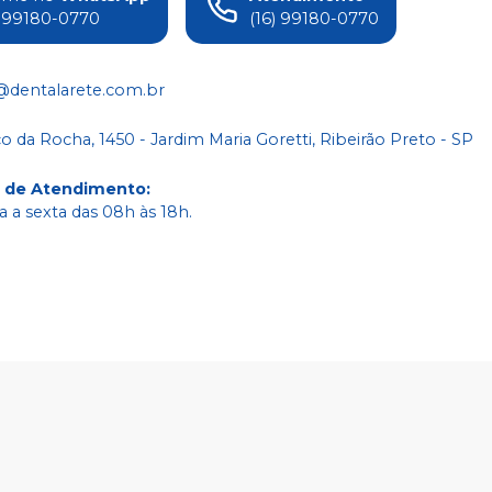
) 99180-0770
(16) 99180-0770
@dentalarete.com.br
co da Rocha, 1450 - Jardim Maria Goretti, Ribeirão Preto - SP
o de Atendimento
:
 a sexta das 08h às 18h.