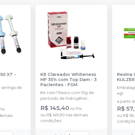
350 XT
-
Kit Clareador Whiteness
Resina 
HP 35% com Top Dam - 3
KULZER
Pacientes
-
FGM
seringa de
Embalage
Kit com 1 frasco com 10g de
4gr.
peróxido de hidrogênio
a partir 
concentrado + 1 frasco com 5g
R$ 145,40
R$ 57
no
Pix
Pix
de espessante + 1 frasco com
ou
R$ 149,90
nas demais
demais
2g de solução Neutralize
ou
R$ 59
condições
(neutralizante de peróxidos) + 1
condiçõ
espátula e uma placa para
preparo do gel e 1 Top Dam