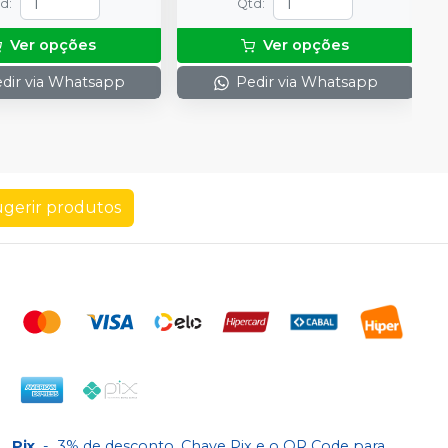
td
:
Qtd
:
Ver opções
Ver opções
dir via Whatsapp
Pedir via Whatsapp
gerir produtos
Pix
-
3% de desconto. Chave Pix e o QR Code para