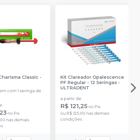
Charisma Classic
-
Kit Clareador Opalescence
PF Regular - 12 Seringas
-
ULTRADENT
m com 1 seringa de
a partir de
:
R$ 121,25
de
:
no
Pix
,23
no
Pix
ou
R$ 125,00
nas demais
condições
,00
nas demais
es