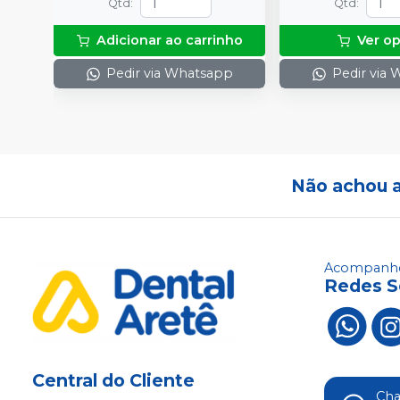
Qtd
:
Qtd
:
Adicionar ao carrinho
Ver o
Pedir via Whatsapp
Pedir via
Não achou 
Acompanhe
Redes S
Central do Cliente
Ch