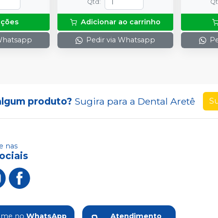
Qtd
:
Q
com 2g.
pções
Adicionar ao carrinho
 Whatsapp
Pedir via Whatsapp
Pe
algum produto?
Sugira para a
Dental Aretê
Su
 nas
ociais
ame no
WhatsApp
Atendimento