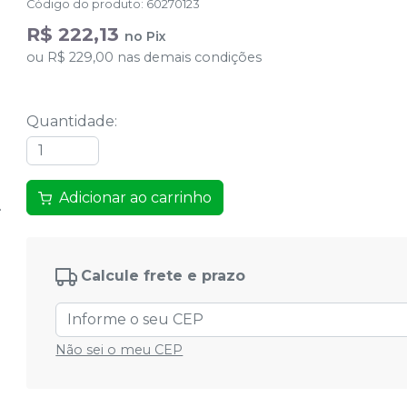
Código do produto
:
60270123
R$ 222,13
no
Pix
ou
R$ 229,00
nas demais condições
Quantidade
:
Adicionar ao carrinho
Calcule frete e prazo
Não sei o meu CEP