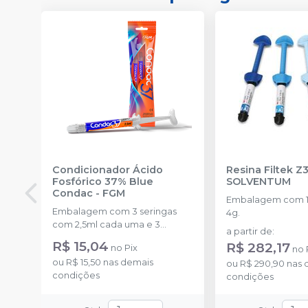
Condicionador Ácido
Resina Filtek Z
Fosfórico 37% Blue
SOLVENTUM
Condac
-
FGM
Embalagem com 1 
Embalagem com 3 seringas
4g.
com 2,5ml cada uma e 3
a partir de
:
ponteiras para aplicação.
R$ 15,04
R$ 282,17
no
Pix
no
ou
R$ 15,50
nas demais
ou
R$ 290,90
nas 
condições
condições