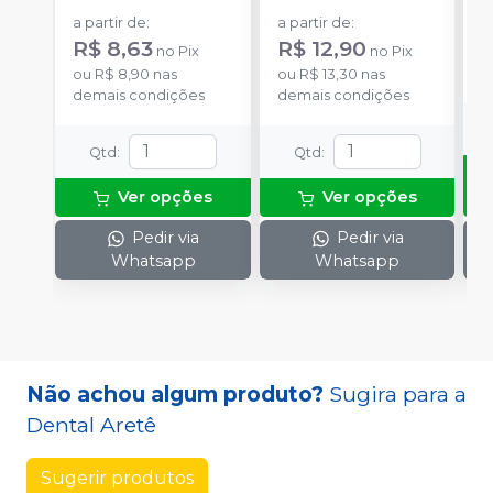
a partir de
:
a partir de
:
R
R$ 8,63
R$ 12,90
no
Pix
no
Pix
o
ou
R$ 8,90
nas
ou
R$ 13,30
nas
d
demais condições
demais condições
Qtd
:
Qtd
:
Ver opções
Ver opções
Pedir via
Pedir via
Whatsapp
Whatsapp
Não achou algum produto?
Sugira para a
Dental Aretê
Sugerir produtos