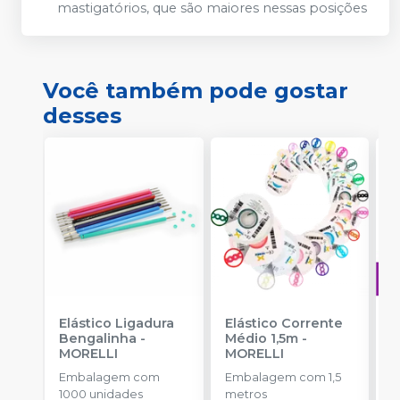
mastigatórios, que são maiores nessas posições
Você também pode gostar
desses
Elástico Ligadura
Elástico Corrente
A
Bengalinha
-
Médio 1,5m
-
O
MORELLI
MORELLI
T
-
Embalagem com
Embalagem com 1,5
E
1000 unidades
metros
S