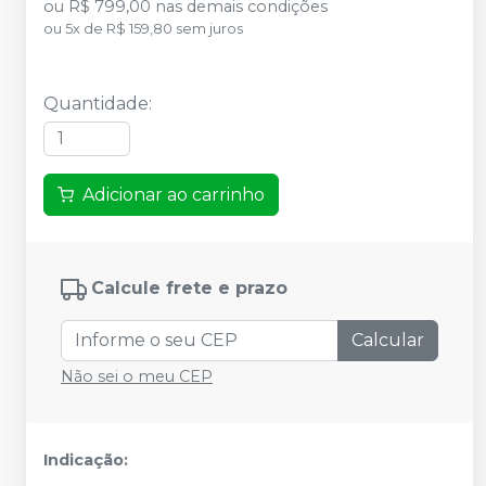
ou
R$ 799,00
nas demais condições
ou
5
x
de
R$ 159,80
sem juros
Quantidade
:
Adicionar ao carrinho
Calcule frete e prazo
Calcular
Não sei o meu CEP
Indicação: