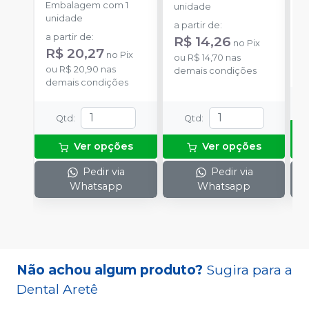
Embalagem com 1
E
unidade
unidade
u
a partir de
:
a partir de
:
R$ 14,26
no
Pix
R$ 20,27
no
Pix
o
ou
R$ 14,70
nas
ou
R$ 20,90
nas
d
demais condições
demais condições
Qtd
:
Qtd
:
Ver opções
Ver opções
Pedir via
Pedir via
Whatsapp
Whatsapp
Não achou algum produto?
Sugira para a
Dental Aretê