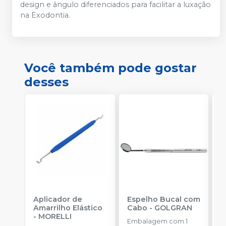
design e ângulo diferenciados para facilitar a luxação
na Exodontia.
Você também pode gostar
desses
Aplicador de
Espelho Bucal com
E
Amarrilho Elástico
Cabo
-
GOLGRAN
F
-
MORELLI
Q
Embalagem com 1