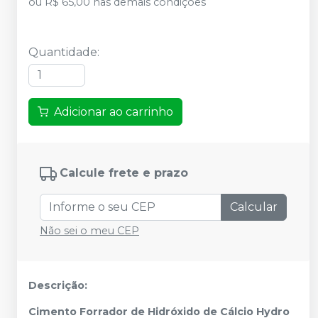
ou
R$ 65,00
nas demais condições
Quantidade
:
Adicionar ao carrinho
Calcule frete e prazo
Calcular
Não sei o meu CEP
Descrição:
Cimento Forrador de Hidróxido de Cálcio Hydro