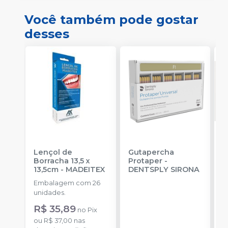
Você também pode gostar
desses
Lençol de
Gutapercha
L
Borracha 13,5 x
Protaper
-
E
13,5cm
-
MADEITEX
DENTSPLY SIRONA
u
Embalagem com 26
a
unidades.
R
R$ 35,89
no
Pix
o
ou
R$ 37,00
nas
d