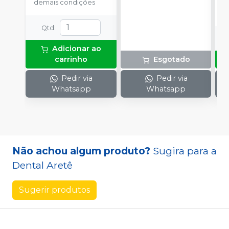
demais condições
Qtd
:
Adicionar ao
carrinho
Esgotado
Pedir via
Pedir via
Whatsapp
Whatsapp
Não achou algum produto?
Sugira para a
Dental Aretê
Sugerir produtos