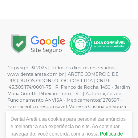
Copyright © 2025 | Todos os direitos reservados |
www.dentalarete.com.br | ARETE COMERCIO DE
PRODUTOS ODONTOLOGICOS LTDA | CNPJ:
43.305.174/0001-75 | R. Franco da Rocha, 1450 - Jardim
Maria Goretti, Ribeirão Preto - SP | Autorizações de
Funcionamento ANVISA - Medicamentos:1278597 -
Farmacêutico responsável: Vanessa Cristina de Souza
CRF/SP nº 52627 | Política de Privacidade e Segurança -
Dental Aretê
usa cookies para personalizar anúncios
Fotos meramente ilustrativas - Os preços e condições
da loja virtual estão sujeitos a alterações. Em caso de
e melhorar a sua experiência no site. Ao continuar
divergência de preços no site, o valor válido é o do
navegando, você concorda com a nossa
Política de