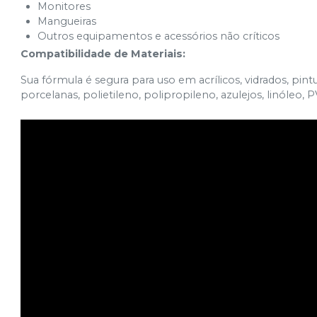
Monitores
Mangueiras
Outros equipamentos e acessórios não críticos
Compatibilidade de Materiais:
Sua fórmula é segura para uso em acrílicos, vidrados, pintu
porcelanas, polietileno, polipropileno, azulejos, linóleo, PV