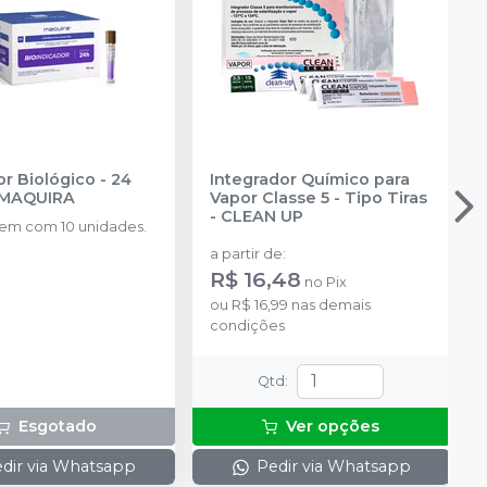
r Biológico - 24
Integrador Químico para
MAQUIRA
Vapor Classe 5 - Tipo Tiras
-
CLEAN UP
m com 10 unidades.
a partir de
:
R$ 16,48
no
Pix
ou
R$ 16,99
nas demais
condições
Qtd
:
Esgotado
Ver opções
dir via Whatsapp
Pedir via Whatsapp