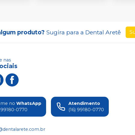
algum produto?
Sugira para a
Dental Aretê
Su
 nas
ociais
ame no
WhatsApp
Atendimento
) 99180-0770
(16) 99180-0770
@dentalarete.com.br