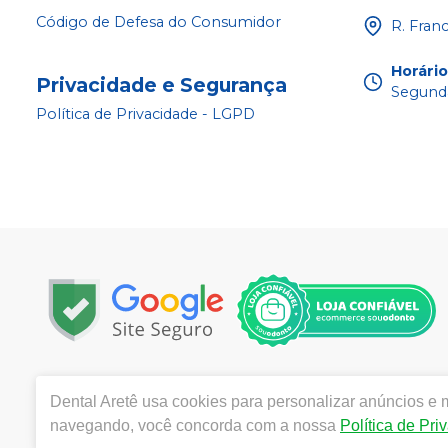
Código de Defesa do Consumidor
R. Fran
Horári
Privacidade e Segurança
Segunda
Política de Privacidade - LGPD
Copyright © 2025 | Todos os direitos reservados | w
Dental Aretê
usa cookies para personalizar anúncios e m
da Rocha, 1450 - Jardim Maria Goretti, Ribeirão Preto 
navegando, você concorda com a nossa
Política de Pri
Souza CRF/SP nº 52627 | Política de Privacidade e Seguran