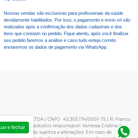
Nossas vendas são exclusivas para profissionais da saúde
devidamente habilitados. Por isso, o pagamento e envio só são
realizados após a confirmação dos dados cadastrais e dos
itens que constam no pedido. Fique atento, após você finalizar
seu pedido faremos a análise e caso tudo esteja correto
enviaremos os dados de pagamento via WhatsApp.
TOLOGICOS LTDA | CNPJ: 43.305.174/0001-75 | R. Franco
278597 - Farmacêutico responsável: Vanessa Cristina de
uar e fechar
oja virtual estão sujeitos a alterações. Em caso de