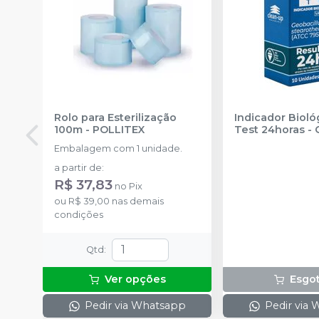
Rolo para Esterilização
Indicador Bioló
100m
-
POLLITEX
Test 24horas
-
Embalagem com 1 unidade.
a partir de
:
R$ 37,83
no
Pix
ou
R$ 39,00
nas demais
condições
Qtd
:
Ver opções
Esgo
Pedir via Whatsapp
Pedir via