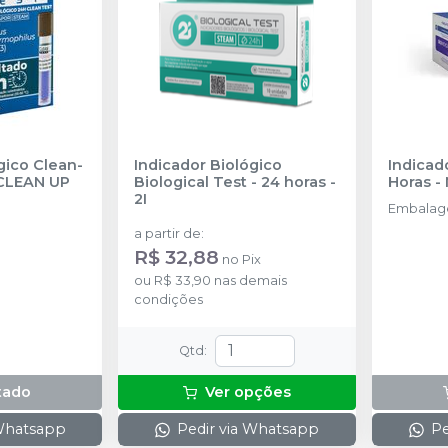
gico Clean-
Indicador Biológico
Indicado
CLEAN UP
Biological Test - 24 horas
-
Horas
-
2I
Embalage
a partir de
:
R$ 32,88
no
Pix
ou
R$ 33,90
nas demais
condições
Qtd
:
tado
Ver opções
 Whatsapp
Pedir via Whatsapp
Pe