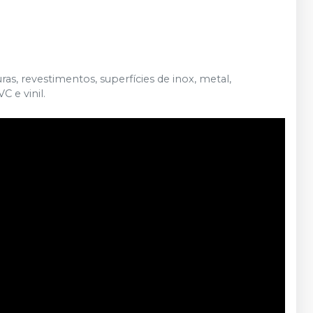
ras, revestimentos, superfícies de inox, metal,
C e vinil.