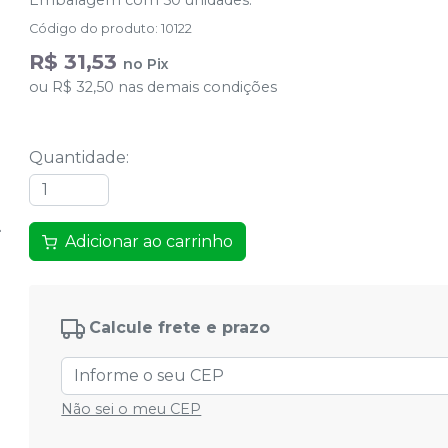
Embalagem com 50 unidades.
Código do produto
:
10122
R$ 31,53
no
Pix
ou
R$ 32,50
nas demais condições
Quantidade
:
Adicionar ao carrinho
Calcule frete e prazo
Não sei o meu CEP