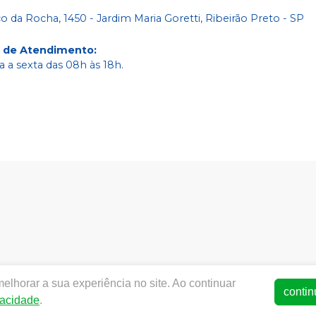
co da Rocha, 1450 - Jardim Maria Goretti, Ribeirão Preto - SP
o de Atendimento
:
 a sexta das 08h às 18h.
ww.dentalarete.com.br | ARETE COMERCIO DE PRODUTOS ODON
elhorar a sua experiência no site. Ao continuar
- SP | Autorizações de Funcionamento ANVISA - Medicamentos:1
contin
vacidade
.
ça - Fotos meramente ilustrativas - Os preços e condições da l