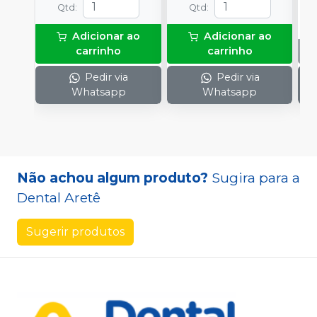
Qtd
:
Qtd
:
Adicionar ao
Adicionar ao
carrinho
carrinho
Pedir via
Pedir via
Whatsapp
Whatsapp
Não achou algum produto?
Sugira para a
Dental Aretê
Sugerir produtos