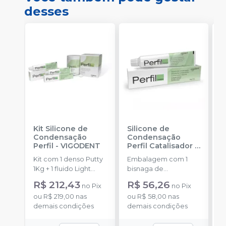
desses
Kit Silicone de
Silicone de
S
Condensação
Condensação
E
Perfil
-
VIGODENT
Perfil Catalisador
-
D
VIGODENT
R
Kit com 1 denso Putty
Embalagem com 1
E
S
1Kg + 1 fluido Light
bisnaga de
p
Body 120g + 1
catalisador com 50g.
c
R$ 212,43
R$ 56,26
no
Pix
no
Pix
catalisador 60ml.
c
ou
R$ 219,00
nas
ou
R$ 58,00
nas
demais condições
demais condições