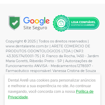
Copyright © 2025 | Todos os direitos reservados |
www.dentalarete.com.br | ARETE COMERCIO DE
PRODUTOS ODONTOLOGICOS LTDA | CNPJ:
43.305.174/0001-75 | R. Franco da Rocha, 1450 - Jardim
Maria Goretti, Ribeirão Preto - SP | Autorizações de
Funcionamento ANVISA - Medicamentos:1278597 -
Farmacêutico responsável: Vanessa Cristina de Souza
CRF/SP nº 52627 | Política de Privacidade e Segurança -
Dental Aretê
usa cookies para personalizar anúncios
Fotos meramente ilustrativas - Os preços e condições
da loja virtual estão sujeitos a alterações. Em caso de
e melhorar a sua experiência no site. Ao continuar
divergência de preços no site, o valor válido é o do
navegando, você concorda com a nossa
Política de
Carrinho de Compra. Não vendemos por atacado, por
Privacidade
.
isso nos reservamos o direito de não atender compras