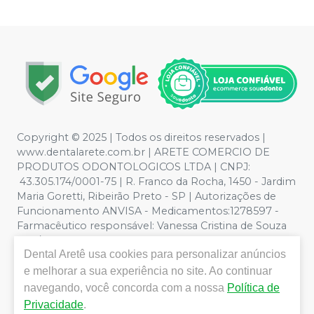
Copyright © 2025 | Todos os direitos reservados |
www.dentalarete.com.br | ARETE COMERCIO DE
PRODUTOS ODONTOLOGICOS LTDA | CNPJ:
43.305.174/0001-75 | R. Franco da Rocha, 1450 - Jardim
Maria Goretti, Ribeirão Preto - SP | Autorizações de
Funcionamento ANVISA - Medicamentos:1278597 -
Farmacêutico responsável: Vanessa Cristina de Souza
CRF/SP nº 52627 | Política de Privacidade e Segurança -
Dental Aretê
usa cookies para personalizar anúncios
Fotos meramente ilustrativas - Os preços e condições
da loja virtual estão sujeitos a alterações. Em caso de
e melhorar a sua experiência no site. Ao continuar
divergência de preços no site, o valor válido é o do
navegando, você concorda com a nossa
Política de
Carrinho de Compra. Não vendemos por atacado, por
Privacidade
.
isso nos reservamos o direito de não atender compras