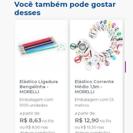
Você também pode gostar
desses
Elástico Ligadura
Elástico Corrente
A
Bengalinha
-
Médio 1,5m
-
O
MORELLI
MORELLI
T
-
Embalagem com
Embalagem com 1,5
E
1000 unidades
metros
S
a partir de
:
a partir de
:
R
R$ 8,63
R$ 12,90
no
Pix
no
Pix
o
ou
R$ 8,90
nas
ou
R$ 13,30
nas
d
demais condições
demais condições