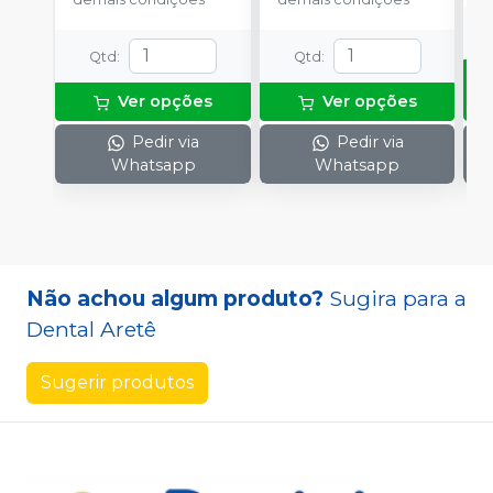
Qtd
:
Qtd
:
Ver opções
Ver opções
Pedir via
Pedir via
Whatsapp
Whatsapp
Não achou algum produto?
Sugira para a
Dental Aretê
Sugerir produtos