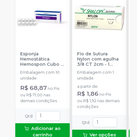
Esponja
Fio de Sutura
F
Hemostática
Nylon com agulha
N
Hemospon Cubo -
3/8 CT 2cm - 1
3
10 unidades
-
unidade
-
SHALON
u
Embalagem com 10
Embalagem com 1
E
MAQUIRA
S
unidade.
unidade.
u
R$ 68,87
a partir de
:
a
no
Pix
R$ 1,86
no
Pix
ou
R$ 71,00
nas
demais condições
ou
R$ 1,92
nas demais
o
condições
d
Qtd
:
Qtd
:
Adicionar ao
carrinho
Ver opções