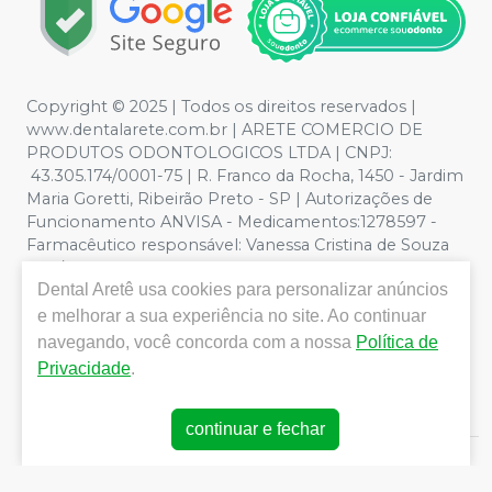
Copyright © 2025 | Todos os direitos reservados |
www.dentalarete.com.br | ARETE COMERCIO DE
PRODUTOS ODONTOLOGICOS LTDA | CNPJ:
43.305.174/0001-75 | R. Franco da Rocha, 1450 - Jardim
Maria Goretti, Ribeirão Preto - SP | Autorizações de
Funcionamento ANVISA - Medicamentos:1278597 -
Farmacêutico responsável: Vanessa Cristina de Souza
CRF/SP nº 52627 | Política de Privacidade e Segurança -
Dental Aretê
usa cookies para personalizar anúncios
Fotos meramente ilustrativas - Os preços e condições
da loja virtual estão sujeitos a alterações. Em caso de
e melhorar a sua experiência no site. Ao continuar
divergência de preços no site, o valor válido é o do
navegando, você concorda com a nossa
Política de
Carrinho de Compra. Não vendemos por atacado, por
Privacidade
.
isso nos reservamos o direito de não atender compras
de grandes volumes pelo site.
continuar e fechar
E-commerce produzido por
Sou Odonto Ecommerce
.