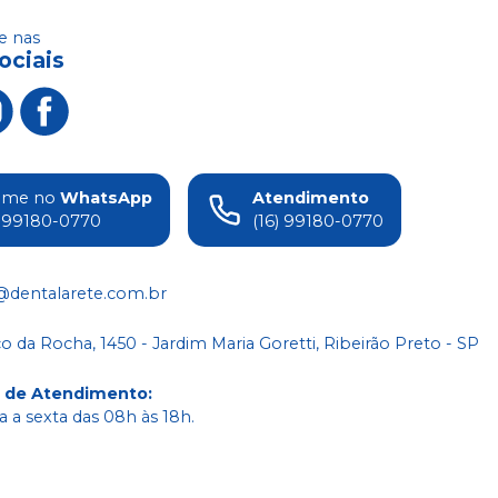
 nas
ociais
ame no
WhatsApp
Atendimento
) 99180-0770
(16) 99180-0770
@dentalarete.com.br
co da Rocha, 1450 - Jardim Maria Goretti, Ribeirão Preto - SP
o de Atendimento
:
 a sexta das 08h às 18h.