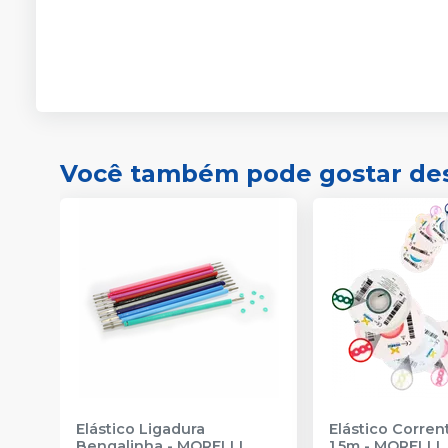
Você também pode gostar de
Elástico Ligadura
Elástico Corre
Bengalinha
-
MORELLI
1,5m
-
MORELLI