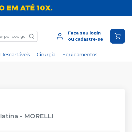
Faça seu login
ar por código
ou cadastre-se
Descartáveis
Cirurgia
Equipamentos
latina
-
MORELLI