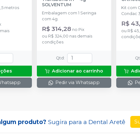
SOLVENTUM
,5 metros
Kit com 
Embalagem com 1 Seringa
Condac 3
com 4g.
R$ 43
x
R$ 314,28
no
Pix
mais
ou
R$ 45
ou
R$ 324,00
nas demais
condiçõ
condições
Qtd
:
Q
pções
Adicionar ao carrinho
Adi
 Whatsapp
Pedir via Whatsapp
Pe
algum produto?
Sugira para a
Dental Aretê
Su