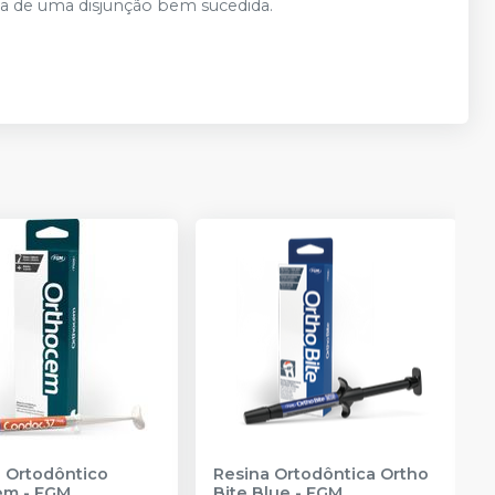
za de uma disjunção bem sucedida.
 Ortodôntico
Resina Ortodôntica Ortho
em
-
FGM
Bite Blue
-
FGM