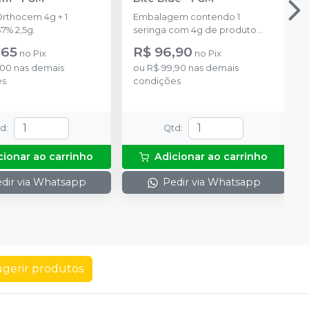
Orthocem 4g + 1
Embalagem contendo 1
7% 2,5g.
seringa com 4g de produto
disponível na cor azul.
,65
R$ 96,90
no
Pix
no
Pix
,00
nas demais
ou
R$ 99,90
nas demais
es
condições
td
:
Qtd
:
cionar ao carrinho
Adicionar ao carrinho
dir via Whatsapp
Pedir via Whatsapp
gerir produtos