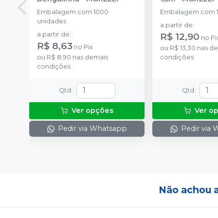
Embalagem com 1000
Embalagem com 1
unidades
a partir de
:
a partir de
:
R$ 12,90
no
Pi
R$ 8,63
no
Pix
ou
R$ 13,30
nas de
ou
R$ 8,90
nas demais
condições
condições
Qtd
:
Qtd
:
Ver opções
Ver o
Pedir via Whatsapp
Pedir via
Não achou 