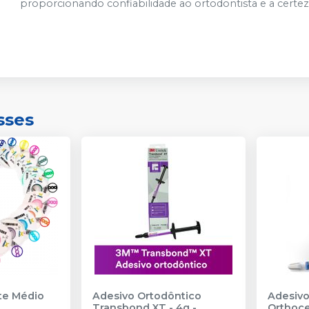
proporcionando confiabilidade ao ortodontista e a certe
sses
nte Médio
Adesivo Ortodôntico
Adesivo
Transbond XT - 4g
-
Orthoc