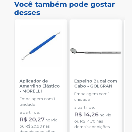
Você também pode gostar
desses
Aplicador de
Espelho Bucal com
E
Amarrilho Elástico
Cabo
-
GOLGRAN
F
-
MORELLI
Q
Embalagem com 1
Embalagem com 1
E
unidade
unidade
u
a partir de
:
a partir de
:
R$ 14,26
no
Pix
R$ 20,27
no
Pix
o
ou
R$ 14,70
nas
ou
R$ 20,90
nas
d
demais condições
demais condições