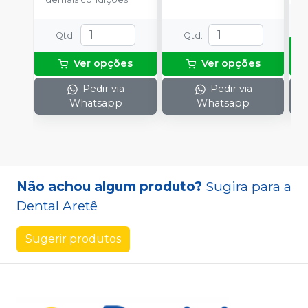
Qtd
:
Qtd
:
Ver opções
Ver opções
Pedir via
Pedir via
Whatsapp
Whatsapp
Não achou algum produto?
Sugira para a
Dental Aretê
Sugerir produtos