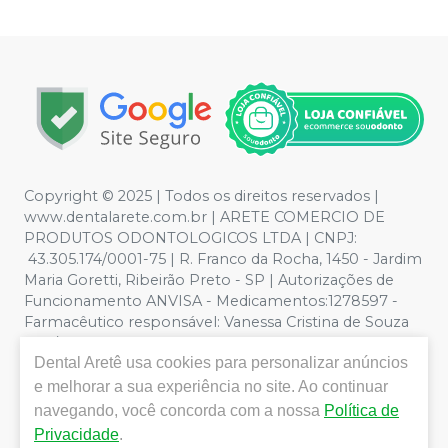
Copyright © 2025 | Todos os direitos reservados |
www.dentalarete.com.br | ARETE COMERCIO DE
PRODUTOS ODONTOLOGICOS LTDA | CNPJ:
43.305.174/0001-75 | R. Franco da Rocha, 1450 - Jardim
Maria Goretti, Ribeirão Preto - SP | Autorizações de
Funcionamento ANVISA - Medicamentos:1278597 -
Farmacêutico responsável: Vanessa Cristina de Souza
CRF/SP nº 52627 | Política de Privacidade e Segurança -
Dental Aretê
usa cookies para personalizar anúncios
Fotos meramente ilustrativas - Os preços e condições
da loja virtual estão sujeitos a alterações. Em caso de
e melhorar a sua experiência no site. Ao continuar
divergência de preços no site, o valor válido é o do
navegando, você concorda com a nossa
Política de
Carrinho de Compra. Não vendemos por atacado, por
Privacidade
.
isso nos reservamos o direito de não atender compras